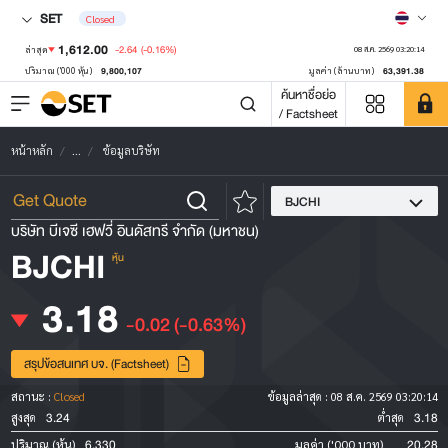
SET
Closed
1,612.00
-2.64
(-0.16%)
ล่าสุด
08 ส.ค. 2569 03:20:14
9,800,107
63,391.38
ปริมาณ ('000 หุ้น)
มูลค่า (ล้านบาท)
ค้นหาชื่อย่อ
/ Factsheet
หน้าหลัก
...
ข้อมูลบริษัท
BJCHI
บริษัท บีเจซี เฮฟวี่ อินดัสทรี จำกัด (มหาชน)
BJCHI
หุ้น
3.18
-0.02
(-0.63%)
สรุปข้อสนเทศ บจ. (Factsheet)
สถานะ :
Closed
ข้อมูลล่าสุด :
08 ส.ค. 2569 03:20:14
3.24
3.18
สูงสุด
ต่ำสุด
6,330
20.28
ปริมาณ (หุ้น)
มูลค่า ('000 บาท)