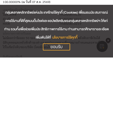
100.00000% (ณ วันที่ 07 ส.ค. 2569)
เลขรหัสหลักทรัพย์สากล
กลุ่มตลาดหลักทรัพย์แห่งประเทศไทยใช้คุกกี้ (Cookies) เพื่อมอบประสบการณ์
ในประเทศ
TH4920B10Z01
ต่างด้าว
TH4920B10Z19
การใช้งานที่ดีที่สุดบนเว็บไซต์และแอปพลิเคชันของกลุ่มตลาดหลักทรัพย์ฯ ให้แก่
NVDR
TH4920B10Z19
ท่าน รวมทั้งเพื่อช่วยเพิ่มประสิทธิภาพการใช้งาน ท่านสามารถศึกษารายละเอียด
นโยบายการจ่ายปันผล
เพิ่มเติมได้ที่
นโยบายการใช้คุกกี้
ไม่น้อยกว่าร้อยละ 50 ของกำไรสุทธิจากงบเฉพาะกิจการภายหลังหักภาษีเงินได้
นิติบุคคลและหลังหักสำรองต่างๆ ทุกประเภทตามที่กฎหมายกำหนดและตามที่กำหนด
ยอมรับ
ไว้ในข้อบังคับของบริษัท (โดยมีเงื่อนไขเพิ่มเติม)
วันปิดรอบบัญชี
31 ธ.ค.
ชื่อผู้สอบบัญชี (วันที่สิ้นสุดการสอบบัญชี 31 ธ.ค. 2569)
นาย ศิรเมศร์ อัครโชติกุลนันท์ (สำนักงาน เอ.เอ็ม.ที. แอสโซซิเอท)
นางสาว นาฏยา ตั้งประดิษฐ์ (สำนักงาน เอ.เอ็ม.ที. แอสโซซิเอท)
นางสาว จารุณี น่วมแม่ (สำนักงาน เอ.เอ็ม.ที. แอสโซซิเอท)
นางสาว ดรณี สมกำเนิด (สำนักงาน เอ.เอ็ม.ที. แอสโซซิเอท)
นาง ณัฐสรัคร์ สโรชนันท์จีน (สำนักงาน เอ.เอ็ม.ที. แอสโซซิเอท)
ผู้รับผิดชอบสูงสุดในสายงานบัญชีและการเงิน
นาย มายังซับ ชอง (วันที่เริ่มต้น 21 มิ.ย. 2562)