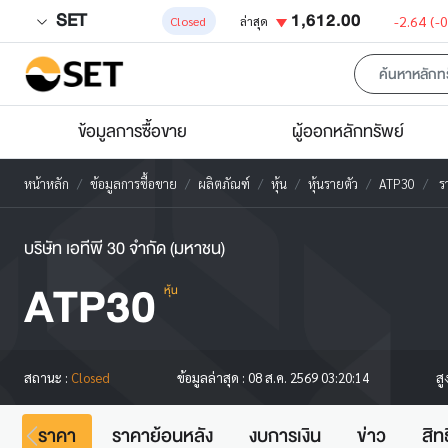
SET
1,612.00
-2.64
(-
Closed
ล่าสุด
ข้อมูลการซื้อขาย
ผู้ออกหลักทรัพย์
หน้าหลัก
ข้อมูลการซื้อขาย
ผลิตภัณฑ์
หุ้น
หุ้นรายตัว
ATP30
ร
บริษัท เอทีพี 30 จำกัด (มหาชน)
ATP30
หุ้น
สู
สถานะ :
Closed
ข้อมูลล่าสุด :
08 ส.ค. 2569 03:20:14
ราคา
ราคาย้อนหลัง
งบการเงิน
ข่าว
สิท