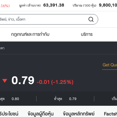
63,391.38
9,800,1
0.16%)
มูลค่า (ล้านบาท)
ปริมาณ ('000 หุ้น)
กฎเกณฑ์และการกำกับ
บริการ
าคา
0.79
-0.01
(-1.25%)
0.80
0.79
งสุด
ต่ำสุด
ปริ
ธิประโยชน์
ข้อมูลผู้ถือหุ้น
ข้อมูลหลักทรัพย์
Facts