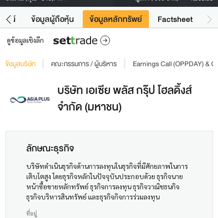
โยชน์
ข้อมูลผู้ถือหุ้น
ข้อมูลหลักทรัพย์
Factsheet
ดูข้อมูลเชิงลึก
ข้อมูลบริษัท
คณะกรรมการ / ผู้บริหาร
Earnings Call (OPPDAY) & 
บริษัท เอเซีย พลัส กรุ๊ป โฮลดิ้งส์
จำกัด (มหาชน)
ลักษณะธุรกิจ
บริษัทดำเนินธุรกิจด้านการลงทุนในธุรกิจที่มีศักยภาพในการ
เติบโตสูง โดยธุรกิจหลักในปัจจุบันประกอบด้วย ธุรกิจนาย
หน้าซื้อขายหลักทรัพย์ ธุรกิจการลงทุน ธุรกิจวาณิชธนกิจ
ธุรกิจบริหารสินทรัพย์ และธุรกิจกิจการร่วมลงทุน
ที่อยู่