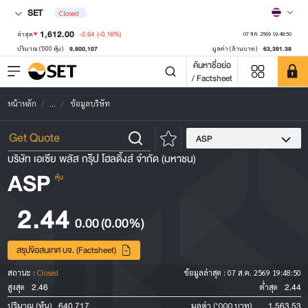
SET
Closed
1,612.00
-2.64
(-0.16%)
ล่าสุด
07 ส.ค. 2569 19:48:50
9,800,107
63,391.38
ปริมาณ ('000 หุ้น)
มูลค่า (ล้านบาท)
ค้นหาชื่อย่อ
/ Factsheet
หน้าหลัก
...
ข้อมูลบริษัท
ASP
บริษัท เอเซีย พลัส กรุ๊ป โฮลดิ้งส์ จำกัด (มหาชน)
ASP
หุ้น
2.44
0.00
(0.00%)
สรุปข้อสนเทศ บจ. (Factsheet)
สถานะ :
Closed
ข้อมูลล่าสุด :
07 ส.ค. 2569 19:48:50
2.46
2.44
สูงสุด
ต่ำสุด
640,717
1,563.53
ปริมาณ (หุ้น)
มูลค่า ('000 บาท)