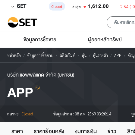
SET
1,612.00
-2.64
(-
Closed
ล่าสุด
ข้อมูลการซื้อขาย
ผู้ออกหลักทรัพย์
หน้าหลัก
ข้อมูลการซื้อขาย
ผลิตภัณฑ์
หุ้น
หุ้นรายตัว
APP
ข้อม
บริษัท แอพพลิแคด จำกัด (มหาชน)
APP
หุ้น
สู
สถานะ :
Closed
ข้อมูลล่าสุด :
08 ส.ค. 2569 03:20:14
ราคา
ราคาย้อนหลัง
งบการเงิน
ข่าว
สิท