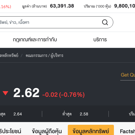
63,391.38
9,800,1
0.16%)
มูลค่า (ล้านบาท)
ปริมาณ ('000 หุ้น)
กฎเกณฑ์และการกำกับ
บริการ
ูลหลักทรัพย์
คณะกรรมการ / ผู้บริหาร
2.62
-0.02
(-0.76%)
2.64
2.58
งสุด
ต่ำสุด
ปริ
ธิประโยชน์
ข้อมูลผู้ถือหุ้น
ข้อมูลหลักทรัพย์
Facts