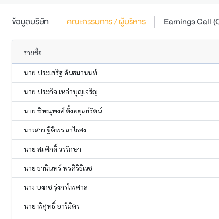
ข้อมูลบริษัท
คณะกรรมการ / ผู้บริหาร
Earnings Call
รายชื่อ
นาย ประเสริฐ คันธมานนท์
นาย ประกิจ เหล่าบุญเจริญ
นาย ชิษณุพงศ์ ตั้งอดุลย์รัตน์
นางสาว ฐิติพร ฉาไธสง
นาย สมศักดิ์ วรรักษา
นาย ธานินทร์ พรศิริธิเวช
นาง บงกช รุ่งกรไพศาล
นาย พิศุทธิ์ อารีมิตร