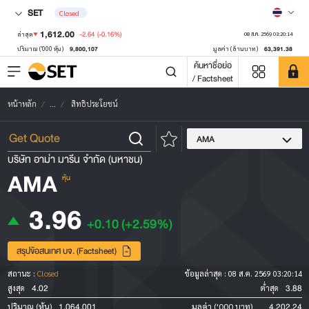
SET
Closed
1,612.00
-2.64
(-0.16%)
ล่าสุด
08 ส.ค. 2569 03:20:14
9,800,107
63,391.38
ปริมาณ ('000 หุ้น)
มูลค่า (ล้านบาท)
ค้นหาชื่อย่อ
/ Factsheet
หน้าหลัก
...
สิทธิประโยชน์
AMA
บริษัท อาม่า มารีน จำกัด (มหาชน)
AMA
หุ้น
3.96
+0.10
(+2.59%)
สรุปข้อสนเทศ บจ. (Factsheet)
สถานะ :
Closed
ข้อมูลล่าสุด :
08 ส.ค. 2569 03:20:14
4.02
3.88
สูงสุด
ต่ำสุด
1,064,001
4,202.24
ปริมาณ (หุ้น)
มูลค่า ('000 บาท)