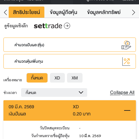
าว
สิทธิประโยชน์
ข้อมูลผู้ถือหุ้น
ข้อมูลหลักทรัพย์
Fac
ดูข้อมูลเชิงลึก
คำนวณปันผล (หุ้น)
คำนวณหุ้นเพิ่มทุน
ทั้งหมด
XD
XM
เครื่องหมาย
Collapse All
ทั้งหมด
ช่วงเวลา
09 มี.ค. 2569
XD
เงินปันผล
0.20 บาท
วันปิดสมุดทะเบียน
-
วันกำหนดรายชื่อผู้ถือหุ้น
10 มี.ค. 2569