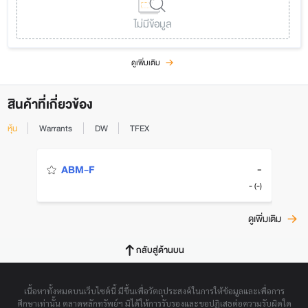
ไม่มีข้อมูล
ดูเพิ่มเติม
สินค้าที่เกี่ยวข้อง
หุ้น
Warrants
DW
TFEX
-
ABM-F
- (-)
ดูเพิ่มเติม
กลับสู่ด้านบน
เนื้อหาทั้งหมดบนเว็บไซต์นี้ มีขึ้นเพื่อวัตถุประสงค์ในการให้ข้อมูลและเพื่อการ
ศึกษาเท่านั้น ตลาดหลักทรัพย์ฯ มิได้ให้การรับรองและขอปฏิเสธต่อความรับผิดใด