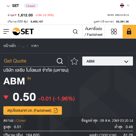
SET
Closed
1,612.00
-2.64
(-0.16%)
ล่าสุด
08 ส.ค. 2569 03:20:14
9,800,107
63,391.38
ปริมาณ ('000 หุ้น)
มูลค่า (ล้านบาท)
ค้นหาชื่อย่อ
/ Factsheet
หน้าหลัก
...
ราคา
ABM
บริษัท เอเชีย ไบโอแมส จำกัด (มหาชน)
ABM
หุ้น
0.50
-0.01
(-1.96%)
สรุปข้อสนเทศ บจ. (Factsheet)
สถานะ :
Closed
ข้อมูลล่าสุด :
08 ส.ค. 2569 03:20:14
0.51
0.48
สูงสุด
ต่ำสุด
164,600
81.28
ปริมาณ (หุ้น)
มูลค่า ('000 บาท)