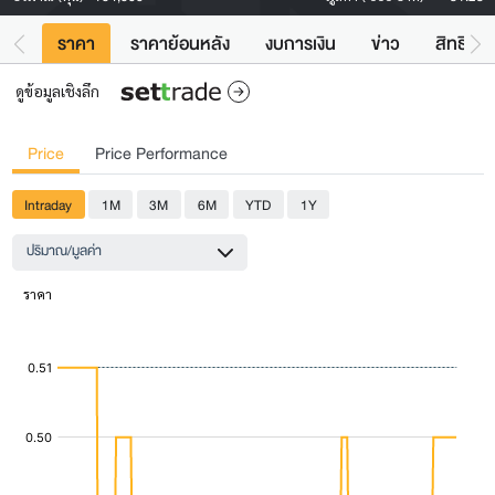
ราคา
ราคาย้อนหลัง
งบการเงิน
ข่าว
สิทธิประ
ดูข้อมูลเชิงลึก
Price
Price Performance
Intraday
1M
3M
6M
YTD
1Y
ปริมาณ/มูลค่า