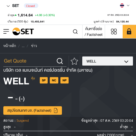
SET
Closed
1,614.64
+4.86
(+0.30%)
ล่าสุด
07 ส.ค. 2569 03:20:04
10,493,641
84,135.44
ปริมาณ ('000 หุ้น)
มูลค่า (ล้านบาท)
ค้นหาชื่อย่อ
/ Factsheet
หน้าหลัก
...
ข่าว
WELL
บริษัท เวล แมเนจเม้นท์ คอร์ปอเรชั่น จำกัด (มหาชน)
WELL
หุ้น
SP
NC
NP
-
-
(-)
สรุปข้อสนเทศ บจ. (Factsheet)
สถานะ :
Suspend
ข้อมูลล่าสุด :
07 ส.ค. 2569 03:20:04
-
-
สูงสุด
ต่ำสุด
-
-
ปริมาณ (หุ้น)
มูลค่า ('000 บาท)