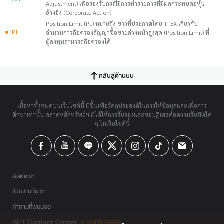
Adjustment) เพื่อรองรับกรณีมีการทำรายการที่มีผลกระทบต่อหุ้น
อ้างอิง (Corporate Action)
Position Limit (PL) หมายถึง ข่าวที่ประกาศโดย TFEX เกี่ยวกับ
PL
จำนวนการถือครองสัญญาซื้อขายล่วงหน้าสูงสุด (Position Limit) ที่
ผู้ลงทุนสามารถถือครองได้
กลับสู่ด้านบน
เนื้อหาทั้งหมดบนเว็บไซต์นี้ มีขึ้นเพื่อวัตถุประสงค์ในการให้ข้อมูลและเพื่อการ
ศึกษาเท่านั้น ตลาดหลักทรัพย์ฯ มิได้ให้การรับรองและขอปฏิเสธต่อความรับผิดใด
ๆ ในเว็บไซต์นี้
ติดต่อเรา
ร่วมงานกับเรา
คำถามที่พบบ่อย
SET Contact Center
0 2009 9999