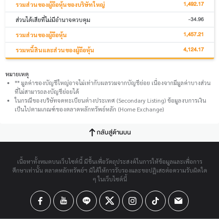
1,492.17
รวมส่วนของผู้ถือหุ้นของบริษัทใหญ่
-34.96
ส่วนได้เสียที่ไม่มีอำนาจควบคุม
1,457.21
รวมส่วนของผู้ถือหุ้น
4,124.17
รวมหนี้สินและส่วนของผู้ถือหุ้น
หมายเหตุ
** มูลค่าของบัญชีใหญ่อาจไม่เท่ากับผลรวมจากบัญชีย่อย เนื่องจากมีมูลค่าบางส่วน
ที่ไม่สามารถลงบัญชีย่อยได้
ในกรณีของบริษัทจดทะเบียนต่างประเทศ (Secondary Listing) ข้อมูลงบการเงิน
เป็นไปตามเกณฑ์ของตลาดหลักทรัพย์หลัก (Home Exchange)
กลับสู่ด้านบน
เนื้อหาทั้งหมดบนเว็บไซต์นี้ มีขึ้นเพื่อวัตถุประสงค์ในการให้ข้อมูลและเพื่อการ
ศึกษาเท่านั้น ตลาดหลักทรัพย์ฯ มิได้ให้การรับรองและขอปฏิเสธต่อความรับผิดใด
ๆ ในเว็บไซต์นี้