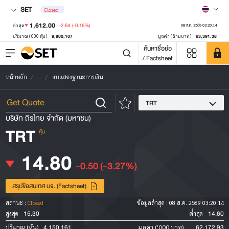
SET
Closed
1,612.00
-2.64
(-0.16%)
ล่าสุด
08 ส.ค. 2569 03:20:14
9,800,107
63,391.38
ปริมาณ ('000 หุ้น)
มูลค่า (ล้านบาท)
ค้นหาชื่อย่อ
/ Factsheet
หน้าหลัก
...
งบแสดงฐานะการเงิน
TRT
บริษัท ถิรไทย จำกัด (มหาชน)
TRT
หุ้น
14.80
-0.50
(-3.27%)
สรุปข้อสนเทศ บจ. (Factsheet)
สถานะ :
Closed
ข้อมูลล่าสุด :
08 ส.ค. 2569 03:20:14
15.30
14.60
สูงสุด
ต่ำสุด
4,150,161
62,172.93
ปริมาณ (หุ้น)
มูลค่า ('000 บาท)