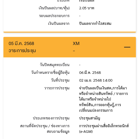
ประเภท
เงินปันผล
เงินปันผล(บาท/หุ้น)
2.05 บาท
รอบผลประกอบการ
-
เงินปันผลจาก
ปันผลจากกำไรสะสม
05 มี.ค. 2568
XM
วาระการประชุม
-
วันปิดสมุดทะเบียน
-
วันกำหนดรายชื่อผู้ถือหุ้น
06 มี.ค. 2568
วันที่ประชุม
02 เม.ย. 2568 14:00
วาระการประชุม
จ่ายปันผลเป็นเงินสด,การได้มา
หรือจำหน่ายสินทรัพย์ / รายการ
ได้มาหรือจำหน่ายไป
ทรัพย์สิน,การออกหุ้นกู้,การ
เปลี่ยนแปลงกรรมการ
ประเภทของการประชุม
ประชุมสามัญ
สถานที่จัดประชุม / ช่องทางการ
การประชุมผ่านสื่ออิเล็กทรอนิกส์
สอบถามข้อมูล
(e-AGM)