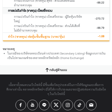
การแบ่งปันกำไร (ขาดทุน) สุทธิ : ส่วนได้เสียที่ไม่มี
-88.22
อำนาจควบคุม
การแบ่งปันกำไร (ขาดทุน) เบ็ดเสร็จรวม
การแบ่งปันกำไร (ขาดทุน) เบ็ดเสร็จรวม : ผู้ถือหุ้นบริษัท
-270.72
ใหญ่
การแบ่งปันกำไร (ขาดทุน) เบ็ดเสร็จรวม : ส่วนได้เสียที่
-88.79
ไม่มีอำนาจควบคุม
-1.08
กำไร (ขาดทุน) ต่อหุ้นขั้นพื้นฐาน (บาท/หุ้น)
หมายเหตุ
ในกรณีของบริษัทจดทะเบียนต่างประเทศ (Secondary Listing) ข้อมูลงบการเงิน
เป็นไปตามเกณฑ์ของตลาดหลักทรัพย์หลัก (Home Exchange)
กลับสู่ด้านบน
เนื้อหาทั้งหมดบนเว็บไซต์นี้ มีขึ้นเพื่อวัตถุประสงค์ในการให้ข้อมูลและเพื่อการ
ศึกษาเท่านั้น ตลาดหลักทรัพย์ฯ มิได้ให้การรับรองและขอปฏิเสธต่อความรับผิดใด
ๆ ในเว็บไซต์นี้