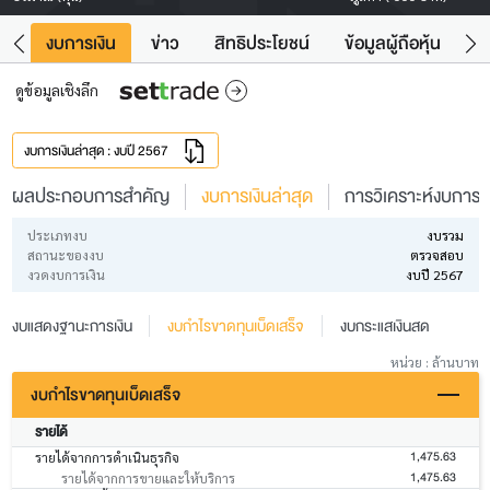
ัง
งบการเงิน
ข่าว
สิทธิประโยชน์
ข้อมูลผู้ถือหุ้น
ข
ดูข้อมูลเชิงลึก
งบการเงินล่าสุด : งบปี 2567
ผลประกอบการสำคัญ
งบการเงินล่าสุด
การวิเคราะห์งบการเง
ประเภทงบ
งบรวม
สถานะของงบ
ตรวจสอบ
งวดงบการเงิน
งบปี 2567
งบแสดงฐานะการเงิน
งบกำไรขาดทุนเบ็ดเสร็จ
งบกระแสเงินสด
หน่วย : ล้านบาท
งบกำไรขาดทุนเบ็ดเสร็จ
รายได้
1,475.63
รายได้จากการดำเนินธุรกิจ
1,475.63
รายได้จากการขายและให้บริการ