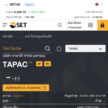
SET100
Open2
2,332.72
+11.99
(+0.52%)
ล่าสุด
10 ส.ค. 2569 15:27:48
1,621,405
41,303.84
ปริมาณ ('000 หุ้น)
มูลค่า (ล้านบาท)
ค้นหาชื่อย่อ
/ Factsheet
หน้าหลัก
...
งบกำไรขาดทุนเบ็ดเสร็จ
TAPAC
บริษัท ทาพาโก้ จำกัด (มหาชน)
TAPAC
หุ้น
SP
NC
-
-
(-)
สรุปข้อสนเทศ บจ. (Factsheet)
สถานะ :
Suspend
ข้อมูลล่าสุด :
10 ส.ค. 2569 15:27:48
-
-
สูงสุด
ต่ำสุด
-
-
ปริมาณ (หุ้น)
มูลค่า ('000 บาท)