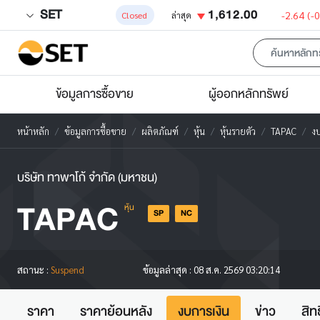
SET
1,612.00
-2.64
(-
Closed
ล่าสุด
ข้อมูลการซื้อขาย
ผู้ออกหลักทรัพย์
หน้าหลัก
ข้อมูลการซื้อขาย
ผลิตภัณฑ์
หุ้น
หุ้นรายตัว
TAPAC
งบ
บริษัท ทาพาโก้ จำกัด (มหาชน)
TAPAC
หุ้น
SP
NC
สถานะ :
Suspend
ข้อมูลล่าสุด :
08 ส.ค. 2569 03:20:14
ราคา
ราคาย้อนหลัง
งบการเงิน
ข่าว
สิท