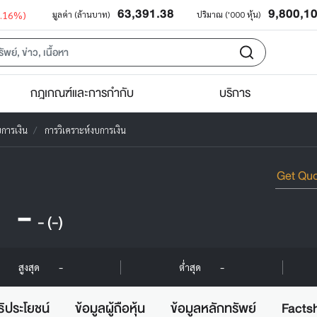
63,391.38
9,800,1
0.16%)
มูลค่า (ล้านบาท)
ปริมาณ ('000 หุ้น)
กฎเกณฑ์และการกำกับ
บริการ
การเงิน
การวิเคราะห์งบการเงิน
-
-
(-)
-
-
สูงสุด
ต่ำสุด
ธิประโยชน์
ข้อมูลผู้ถือหุ้น
ข้อมูลหลักทรัพย์
Facts