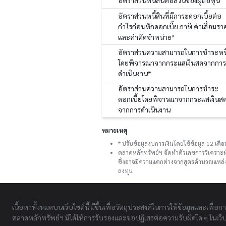
อัตราส่วนหนี้สินต่อส่วนของผู้ถือหุ้น
อัตราส่วนหนี้สินที่มีภาระดอกเบี้ยต่อ
กำไรก่อนหักดอกเบี้ย ภาษี ค่าเสื่อมรา
และค่าตัดจำหน่าย*
อัตราส่วนความสามารถในการชำระหนี
โดยพิจารณาจากกระแสเงินสดจากการ
ดำเนินงาน*
อัตราส่วนความสามารถในการชำระ
ดอกเบี้ยโดยพิจารณาจากกระแสเงินส
จากการดำเนินงาน
หมายเหตุ
* ปรับข้อมูลงบการเงินโดยใช้ข้อมูล 12 เด
ตลาดหลักทรัพย์ฯ จัดทำตัวเลขการวิเคราะห
ซึ่งอาจมีความแตกต่างจากสูตรคำนวณแหล่งอ
ลงทุน
เนื้อหาทั้งหมดบนเว็บไซต์นี้ มีขึ้นเพื่อวัตถุประสงค์ในการให้ข้อมูลและเพื่อก
ตลาดหลักทรัพย์ฯ มิได้ให้การรับรองและขอปฏิเสธต่อความรับผิดใด ๆ ในเว็บไ