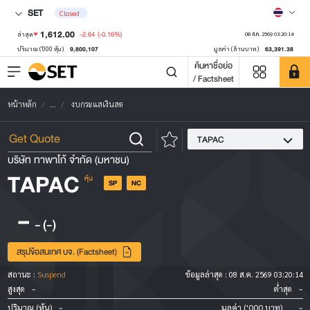
SET
Closed
1,612.00
-2.64
(-0.16%)
ล่าสุด
08 ส.ค. 2569 03:20:14
9,800,107
63,391.38
ปริมาณ ('000 หุ้น)
มูลค่า (ล้านบาท)
ค้นหาชื่อย่อ
/ Factsheet
หน้าหลัก
...
งบกระแสเงินสด
TAPAC
บริษัท ทาพาโก้ จำกัด (มหาชน)
TAPAC
หุ้น
SP
NC
-
-
(-)
สรุปข้อสนเทศ บจ. (Factsheet)
สถานะ :
Suspend
ข้อมูลล่าสุด :
08 ส.ค. 2569 03:20:14
-
-
สูงสุด
ต่ำสุด
-
-
ปริมาณ (หุ้น)
มูลค่า ('000 บาท)