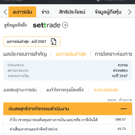
ัง
งบการเงิน
ข่าว
สิทธิประโยชน์
ข้อมูลผู้ถือหุ้น
ข
ดูข้อมูลเชิงลึก
งบการเงินล่าสุด : งบปี 2567
ผลประกอบการสำคัญ
งบการเงินล่าสุด
การวิเคราะห์งบการเง
ประเภทงบ
งบรวม
สถานะของงบ
ตรวจสอบ
งวดงบการเงิน
งบปี 2567
งบแสดงฐานะการเงิน
งบกำไรขาดทุนเบ็ดเสร็จ
งบกระแสเงินสด
หน่วย : ล้านบาท
เงินสดสุทธิจากกิจกรรมดำเนินงาน
-366.57
กำไร (ขาดทุน) ก่อนต้นทุนทางการเงิน และ/หรือ ภาษีเงินได้
43.73
ค่าเสื่อมราคาและค่าตัดจำหน่าย