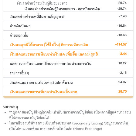
-29.74
เงินสดจ่ายชำระเงินกู้ยืมระยะยาว
-29.74
เงินสดจ่ายชำระเงินกู้ยืมระยะยาว - สถาบันการเงิน
-7.40
เงินสดจ่ายชำระหนี้สินตามสัญญาเช่า
-16.54
จ่ายเงินปันผล
-18.66
จ่ายดอกเบี้ย
-114.57
เงินสดสุทธิได้มาจาก (ใช้ไปใน) กิจกรรมจัดหาเงิน
-3.44
เงินสดและรายการเทียบเท่าเงินสด เพิ่มขึ้น (ลดลง) สุทธิ
10.27
ผลต่างจากอัตราแลกเปลี่ยนจากการแปลงค่างบการเงิน
-2.15
รายการอื่น ๆ
24.07
เงินสดและรายการเทียบเท่าเงินสด ต้นงวด
28.75
เงินสดและรายการเทียบเท่าเงินสด สิ้นงวด
หมายเหตุ
** มูลค่าของบัญชีใหญ่อาจไม่เท่ากับผลรวมจากบัญชีย่อย เนื่องจากมีมูลค่าบางส่วน
ที่ไม่สามารถลงบัญชีย่อยได้
ในกรณีของบริษัทจดทะเบียนต่างประเทศ (Secondary Listing) ข้อมูลงบการเงิน
เป็นไปตามเกณฑ์ของตลาดหลักทรัพย์หลัก (Home Exchange)