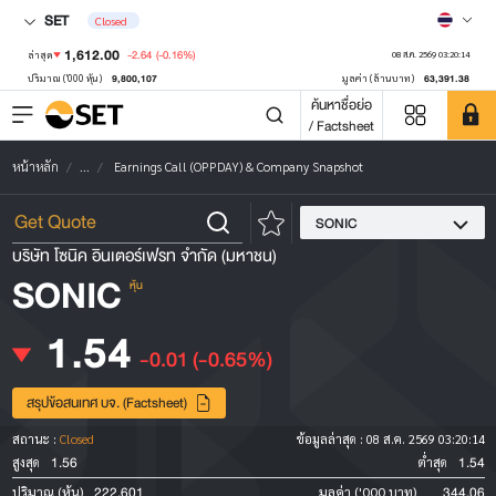
SET
Closed
1,612.00
-2.64
(-0.16%)
ล่าสุด
08 ส.ค. 2569 03:20:14
9,800,107
63,391.38
ปริมาณ ('000 หุ้น)
มูลค่า (ล้านบาท)
ค้นหาชื่อย่อ
/ Factsheet
หน้าหลัก
...
Earnings Call (OPPDAY) & Company Snapshot
SONIC
บริษัท โซนิค อินเตอร์เฟรท จำกัด (มหาชน)
SONIC
หุ้น
1.54
-0.01
(-0.65%)
สรุปข้อสนเทศ บจ. (Factsheet)
สถานะ :
Closed
ข้อมูลล่าสุด :
08 ส.ค. 2569 03:20:14
1.56
1.54
สูงสุด
ต่ำสุด
222,601
344.06
ปริมาณ (หุ้น)
มูลค่า ('000 บาท)