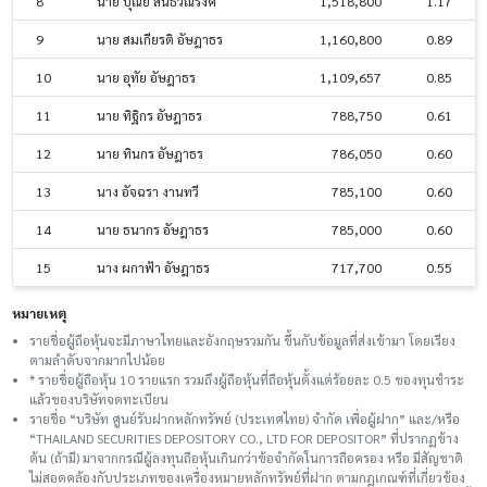
8
นาย บุณย์ สินธวณรงค์
1,518,800
1.17
9
นาย สมเกียรติ อัษฎาธร
1,160,800
0.89
10
นาย อุทัย อัษฎาธร
1,109,657
0.85
11
นาย ทิฐิกร อัษฎาธร
788,750
0.61
12
นาย ทินกร อัษฎาธร
786,050
0.60
13
นาง อัจฉรา งานทวี
785,100
0.60
14
นาย ธนากร อัษฎาธร
785,000
0.60
15
นาง ผกาฟ้า อัษฎาธร
717,700
0.55
หมายเหตุ
รายชื่อผู้ถือหุ้นจะมีภาษาไทยและอังกฤษรวมกัน ขึ้นกับข้อมูลที่ส่งเข้ามา โดยเรียง
ตามลำดับจากมากไปน้อย
* รายชื่อผู้ถือหุ้น 10 รายแรก รวมถึงผู้ถือหุ้นที่ถือหุ้นตั้งแต่ร้อยละ 0.5 ของทุนชําระ
แล้วของบริษัทจดทะเบียน
รายชื่อ “บริษัท ศูนย์รับฝากหลักทรัพย์ (ประเทศไทย) จำกัด เพื่อผู้ฝาก” และ/หรือ
“THAILAND SECURITIES DEPOSITORY CO., LTD FOR DEPOSITOR” ที่ปรากฏข้าง
ต้น (ถ้ามี) มาจากกรณีผู้ลงทุนถือหุ้นเกินกว่าข้อจำกัดในการถือครอง หรือ มีสัญชาติ
ไม่สอดคล้องกับประเภทของเครื่องหมายหลักทรัพย์ที่ฝาก ตามกฎเกณฑ์ที่เกี่ยวข้อง