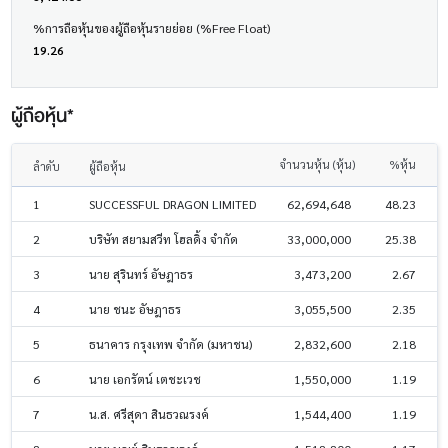
%การถือหุ้นของผู้ถือหุ้นรายย่อย (%Free Float)
19.26
ผู้ถือหุ้น*
จำนวนหุ้น (หุ้น)
%หุ้น
ลำดับ
ผู้ถือหุ้น
1
SUCCESSFUL DRAGON LIMITED
62,694,648
48.23
2
บริษัท สยามสวีท โฮลดิ้ง จำกัด
33,000,000
25.38
3
นาย สุรินทร์ อัษฎาธร
3,473,200
2.67
4
นาย ชนะ อัษฎาธร
3,055,500
2.35
5
ธนาคาร กรุงเทพ จำกัด (มหาชน)
2,832,600
2.18
6
นาย เอกรัตน์ เตชะเวช
1,550,000
1.19
7
น.ส. ศรีสุดา สินธวณรงค์
1,544,400
1.19