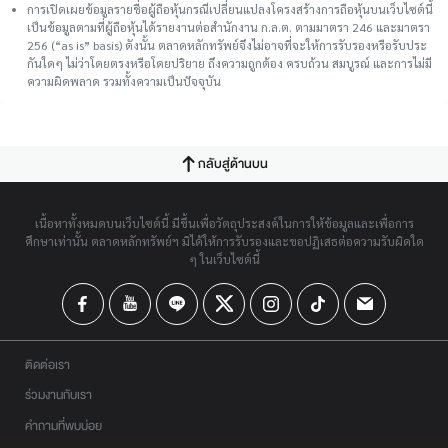
การเปิดเผยข้อมูลรายชื่อผู้ถือหุ้นกรณีเปลี่ยนแปลงโครงสร้างการถือหุ้นบนเว็บไซต์นี้
เป็นข้อมูลตามที่ผู้ถือหุ้นได้รายงานต่อสำนักงาน ก.ล.ต. ตามมาตรา 246 และมาตรา
256 (“as is” basis) ดังนั้น ตลาดหลักทรัพย์จึงไม่อาจที่จะให้การรับรองหรือรับประ
กันใดๆ ไม่ว่าโดยตรงหรือโดยปริยาย ถึงความถูกต้อง ครบถ้วน สมบูรณ์ และการไม่มี
ความผิดพลาด รวมทั้งความเป็นปัจจุบัน
กลับสู่ด้านบน
เนื้อหาทั้งหมดบนเว็บไซต์นี้ มีขึ้นเพื่อวัตถุประสงค์ในการให้ข้อมูลและเพื่อการ
ศึกษาเท่านั้น ตลาดหลักทรัพย์ฯ มิได้ให้การรับรองและขอปฏิเสธต่อความรับผิดใด
ๆ ในเว็บไซต์นี้
ติดต่อเรา
ร่วมงานกับเรา
คำถามที่พบบ่อย