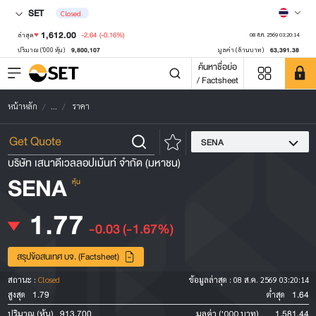
SET
Closed
1,612.00
-2.64
(-0.16%)
ล่าสุด
08 ส.ค. 2569 03:20:14
9,800,107
63,391.38
ปริมาณ ('000 หุ้น)
มูลค่า (ล้านบาท)
ค้นหาชื่อย่อ
/ Factsheet
หน้าหลัก
...
ราคา
SENA
บริษัท เสนาดีเวลลอปเม้นท์ จำกัด (มหาชน)
SENA
หุ้น
1.77
-0.03
(-1.67%)
สรุปข้อสนเทศ บจ. (Factsheet)
สถานะ :
Closed
ข้อมูลล่าสุด :
08 ส.ค. 2569 03:20:14
1.79
1.64
สูงสุด
ต่ำสุด
913,700
1,581.44
ปริมาณ (หุ้น)
มูลค่า ('000 บาท)