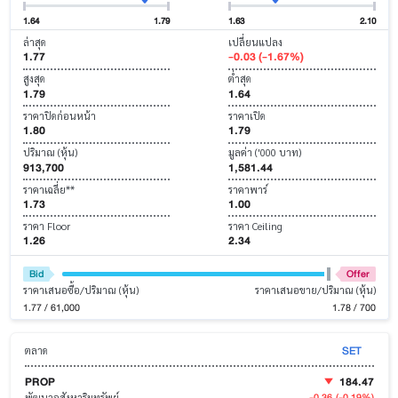
1.64
1.79
1.63
2.10
ล่าสุด
เปลี่ยนแปลง
1.77
-0.03 (-1.67%)
สูงสุด
ต่ำสุด
1.79
1.64
ราคาปิดก่อนหน้า
ราคาเปิด
1.80
1.79
ปริมาณ (หุ้น)
มูลค่า ('000 บาท)
913,700
1,581.44
ราคาเฉลี่ย**
ราคาพาร์
1.73
1.00
ราคา Floor
ราคา Ceiling
1.26
2.34
Bid
Offer
ราคาเสนอซื้อ/ปริมาณ (หุ้น)
ราคาเสนอขาย/ปริมาณ (หุ้น)
1.77 / 61,000
1.78 / 700
SET
ตลาด
PROP
184.47
-0.36
(-0.19%)
พัฒนาอสังหาริมทรัพย์