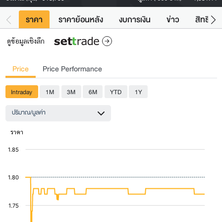
ราคา
ราคาย้อนหลัง
งบการเงิน
ข่าว
สิทธิประ
ดูข้อมูลเชิงลึก
Price
Price Performance
Intraday
1M
3M
6M
YTD
1Y
ปริมาณ/มูลค่า