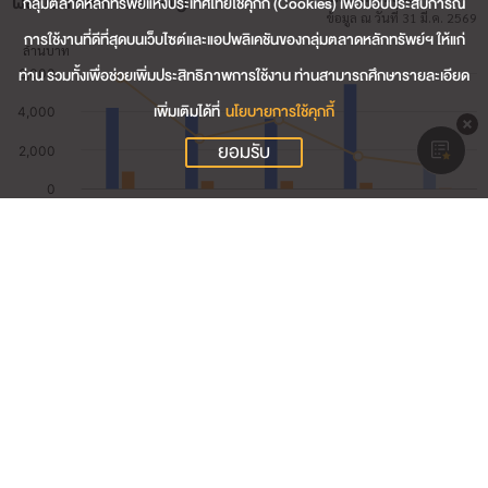
ผลประกอบการสำคัญ
กลุ่มตลาดหลักทรัพย์แห่งประเทศไทยใช้คุกกี้ (Cookies) เพื่อมอบประสบการณ์
ข้อมูล ณ วันที่ 31 มี.ค. 2569
การใช้งานที่ดีที่สุดบนเว็บไซต์และแอปพลิเคชันของกลุ่มตลาดหลักทรัพย์ฯ ให้แก่
ท่าน รวมทั้งเพื่อช่วยเพิ่มประสิทธิภาพการใช้งาน ท่านสามารถศึกษารายละเอียด
เพิ่มเติมได้ที่
นโยบายการใช้คุกกี้
ยอมรับ
1,282.22
รายได้รวม (ล้านบาท)
50.60
กำไรสุทธิ (ล้านบาท)
7.91
อัตรากำไรสุทธิ (%)