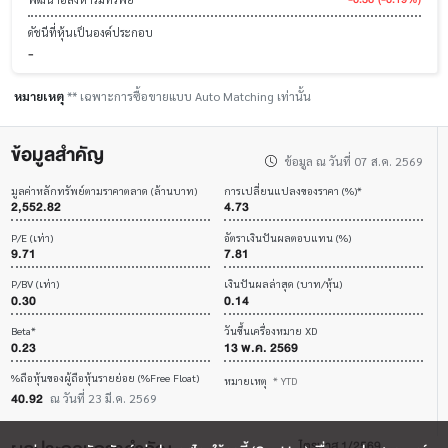
ดัชนีที่หุ้นเป็นองค์ประกอบ
-
หมายเหตุ
** เฉพาะการซื้อขายแบบ Auto Matching เท่านั้น
ข้อมูลสำคัญ
ข้อมูล ณ วันที่ 07 ส.ค. 2569
มูลค่าหลักทรัพย์ตามราคาตลาด (ล้านบาท)
การเปลี่ยนแปลงของราคา (%)*
2,552.82
4.73
P/E (เท่า)
อัตราเงินปันผลตอบแทน (%)
9.71
7.81
P/BV (เท่า)
เงินปันผลล่าสุด (บาท/หุ้น)
0.30
0.14
Beta*
วันขึ้นเครื่องหมาย XD
0.23
13 พ.ค. 2569
%ถือหุ้นของผู้ถือหุ้นรายย่อย (%Free Float)
หมายเหตุ
* YTD
40.92
ณ วันที่ 23 มี.ค. 2569
ไตรมาส 1/2569