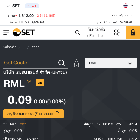
SET
Closed
1,612.00
-2.64
(-0.16%)
ล่าสุด
08 ส.ค. 2569 03:20:14
9,800,107
63,391.38
ปริมาณ ('000 หุ้น)
มูลค่า (ล้านบาท)
ค้นหาชื่อย่อ
/ Factsheet
หน้าหลัก
...
ราคา
RML
บริษัท ไรมอน แลนด์ จำกัด (มหาชน)
RML
หุ้น
CB
0.09
0.00
(0.00%)
สรุปข้อสนเทศ บจ. (Factsheet)
สถานะ :
Closed
ข้อมูลล่าสุด :
08 ส.ค. 2569 03:20:14
0.09
0.08
สูงสุด
ต่ำสุด
45,837
3.92
ปริมาณ (หุ้น)
มูลค่า ('000 บาท)