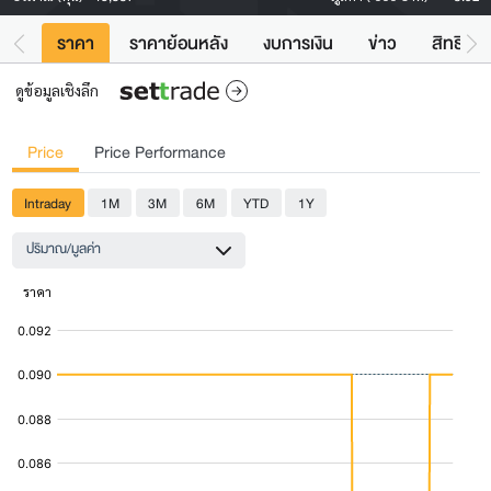
ราคา
ราคาย้อนหลัง
งบการเงิน
ข่าว
สิทธิประ
ดูข้อมูลเชิงลึก
Price
Price Performance
Intraday
1M
3M
6M
YTD
1Y
ปริมาณ/มูลค่า