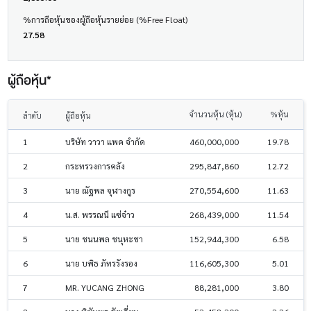
%การถือหุ้นของผู้ถือหุ้นรายย่อย (%Free Float)
27.58
ผู้ถือหุ้น*
จำนวนหุ้น (หุ้น)
%หุ้น
ลำดับ
ผู้ถือหุ้น
1
บริษัท วาวา แพค จำกัด
460,000,000
19.78
2
กระทรวงการคลัง
295,847,860
12.72
3
นาย ณัฐพล จุฬางกูร
270,554,600
11.63
4
น.ส. พรรณนี แซ่จ๋าว
268,439,000
11.54
5
นาย ชนนพล ชนุหะชา
152,944,300
6.58
6
นาย บพิธ ภัทรรังรอง
116,605,300
5.01
7
MR. YUCANG ZHONG
88,281,000
3.80