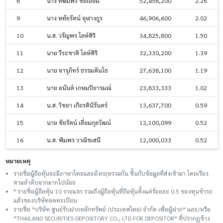
8
นาง ทิฆัมพร ชัยเอี่ยม
52,458,200
2.26
9
นาง หทัยรัตน์ จุฬางกูร
46,906,600
2.02
10
น.ส. วรัญพร โลห์ศิริ
34,825,800
1.50
11
นาย วีระชาติ โลห์ศิริ
32,330,200
1.39
12
นาย จารุภัทร์ ธรรมคันโธ
27,638,100
1.19
13
นาย อนันต์ เกษมปิยารมณ์
23,833,333
1.02
14
น.ส. วิชยา เกียรตินิรันดร์
13,637,700
0.59
15
นาย ชัยรัตน์ เอี่ยมกุลวัฒน์
12,100,099
0.52
16
น.ส. พิมพร วาณิชเสนี
12,000,033
0.52
หมายเหตุ
รายชื่อผู้ถือหุ้นจะมีภาษาไทยและอังกฤษรวมกัน ขึ้นกับข้อมูลที่ส่งเข้ามา โดยเรียง
ตามลำดับจากมากไปน้อย
* รายชื่อผู้ถือหุ้น 10 รายแรก รวมถึงผู้ถือหุ้นที่ถือหุ้นตั้งแต่ร้อยละ 0.5 ของทุนชําระ
แล้วของบริษัทจดทะเบียน
รายชื่อ “บริษัท ศูนย์รับฝากหลักทรัพย์ (ประเทศไทย) จำกัด เพื่อผู้ฝาก” และ/หรือ
“THAILAND SECURITIES DEPOSITORY CO., LTD FOR DEPOSITOR” ที่ปรากฏข้าง