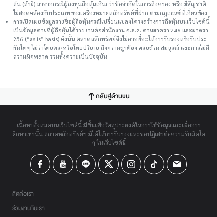
ต้น (ถ้ามี) มาจากกรณีผู้ลงทุนถือหุ้นเกินกว่าข้อจำกัดในการถือครอง หรือ มีสัญชาติ
ไม่สอดคล้องกับประเภทของเครื่องหมายหลักทรัพย์ที่ฝาก ตามกฎเกณฑ์ที่เกี่ยวข้อง
การเปิดเผยข้อมูลรายชื่อผู้ถือหุ้นกรณีเปลี่ยนแปลงโครงสร้างการถือหุ้นบนเว็บไซต์นี้
เป็นข้อมูลตามที่ผู้ถือหุ้นได้รายงานต่อสำนักงาน ก.ล.ต. ตามมาตรา 246 และมาตรา
256 (“as is” basis) ดังนั้น ตลาดหลักทรัพย์จึงไม่อาจที่จะให้การรับรองหรือรับประ
กันใดๆ ไม่ว่าโดยตรงหรือโดยปริยาย ถึงความถูกต้อง ครบถ้วน สมบูรณ์ และการไม่มี
ความผิดพลาด รวมทั้งความเป็นปัจจุบัน
กลับสู่ด้านบน
เนื้อหาทั้งหมดบนเว็บไซต์นี้ มีขึ้นเพื่อวัตถุประสงค์ในการให้ข้อมูลและเพื่อการ
ศึกษาเท่านั้น ตลาดหลักทรัพย์ฯ มิได้ให้การรับรองและขอปฏิเสธต่อความรับผิดใด
ๆ ในเว็บไซต์นี้
ติดต่อเรา
ร่วมงานกับเรา