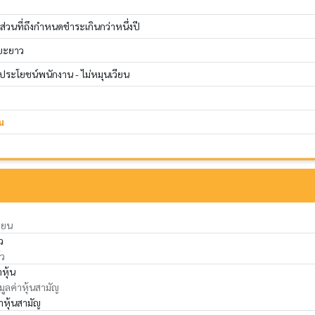
 ส่วนที่ถึงกำหนดชำระเกินกว่าหนึ่งปี
ยะยาว
ระโยชน์พนักงาน - ไม่หมุนเวียน
น
ียน
ว
้ว
าหุ้น
 มูลค่าหุ้นสามัญ
่าหุ้นสามัญ