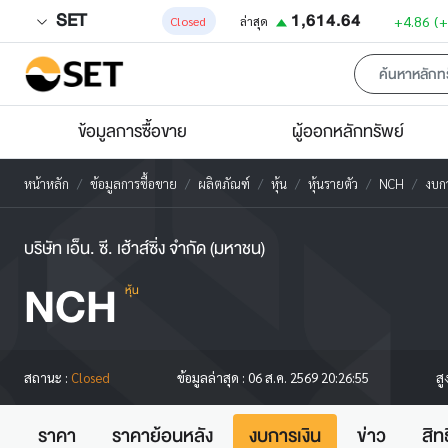
SET
1,614.64
+4.86
(
Closed
ล่าสุด
ข้อมูลการซื้อขาย
ผู้ออกหลักทรัพย์
หน้าหลัก
ข้อมูลการซื้อขาย
ผลิตภัณฑ์
หุ้น
หุ้นรายตัว
NCH
งบกา
บริษัท เอ็น. ซี. เฮ้าส์ซิ่ง จำกัด (มหาชน)
NCH
หุ้น
สู
สถานะ :
Closed
ข้อมูลล่าสุด :
06 ส.ค. 2569 20:26:55
ราคา
ราคาย้อนหลัง
งบการเงิน
ข่าว
สิท