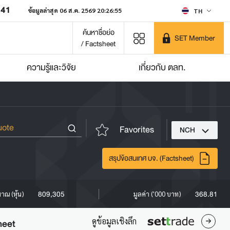
641
ข้อมูลล่าสุด 06 ส.ค. 2569 20:26:55
TH
ค้นหาชื่อย่อ
SET Member
/ Factsheet
ความรู้และวิจัย
เกี่ยวกับ ตลท.
Favorites
NCH
สรุปข้อสนเทศ บจ. (Factsheet)
809,305
368.81
มาณ (หุ้น)
มูลค่า ('000 บาท)
ดูข้อมูลเชิงลึก
heet