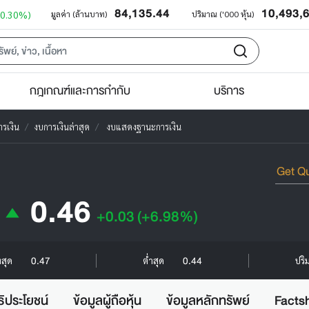
84,135.44
10,493,
+0.30%)
มูลค่า (ล้านบาท)
ปริมาณ ('000 หุ้น)
กฎเกณฑ์และการกำกับ
บริการ
รเงิน
งบการเงินล่าสุด
งบแสดงฐานะการเงิน
0.46
+0.03
(+6.98%)
0.47
0.44
งสุด
ต่ำสุด
ปริ
ธิประโยชน์
ข้อมูลผู้ถือหุ้น
ข้อมูลหลักทรัพย์
Facts