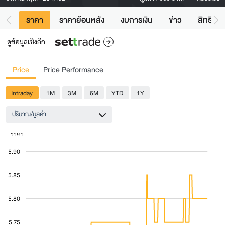
ราคา
ราคาย้อนหลัง
งบการเงิน
ข่าว
สิทธิประ
ดูข้อมูลเชิงลึก
Price
Price Performance
Intraday
1M
3M
6M
YTD
1Y
ปริมาณ/มูลค่า