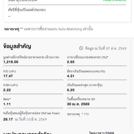
ดัชนีที่หุ้นเป็นองค์ประกอบ
-
หมายเหตุ
** เฉพาะการซื้อขายแบบ Auto Matching เท่านั้น
ข้อมูลสำคัญ
ข้อมูล ณ วันที่ 07 ส.ค. 2569
มูลค่าหลักทรัพย์ตามราคาตลาด (ล้านบาท)
การเปลี่ยนแปลงของราคา (%)*
1,218.00
2.65
P/E (เท่า)
อัตราเงินปันผลตอบแทน (%)
17.47
4.31
P/BV (เท่า)
เงินปันผลล่าสุด (บาท/หุ้น)
2.22
0.25
Beta*
วันขึ้นเครื่องหมาย XD
1.11
30 เม.ย. 2569
%ถือหุ้นของผู้ถือหุ้นรายย่อย (%Free Float)
หมายเหตุ
* YTD
28.17
ณ วันที่ 10 มี.ค. 2569
ไตรมาส 1/2569