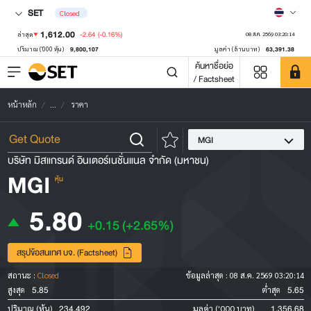
SET
Closed
1,612.00
-2.64
(-0.16%)
ล่าสุด
08 ส.ค. 2569 03:20:14
9,800,107
63,391.38
ปริมาณ ('000 หุ้น)
มูลค่า (ล้านบาท)
ค้นหาชื่อย่อ
/ Factsheet
หน้าหลัก
...
ราคา
MGI
บริษัท มิสแกรนด์ อินเตอร์เนชั่นแนล จำกัด (มหาชน)
MGI
หุ้น
5.80
+0.15
(+2.65%)
สรุปข้อสนเทศ บจ. (Factsheet)
สถานะ :
Closed
ข้อมูลล่าสุด :
08 ส.ค. 2569 03:20:14
5.85
5.65
สูงสุด
ต่ำสุด
234,492
1,356.68
ปริมาณ (หุ้น)
มูลค่า ('000 บาท)