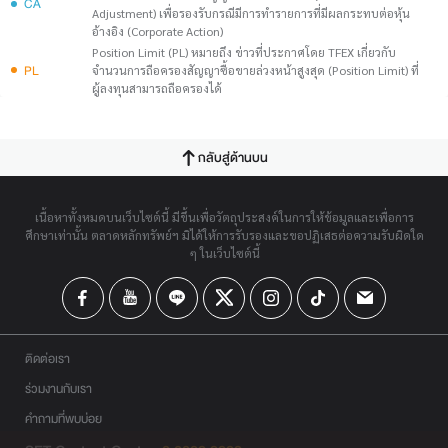
CA
Adjustment) เพื่อรองรับกรณีมีการทำรายการที่มีผลกระทบต่อหุ้น
อ้างอิง (Corporate Action)
Position Limit (PL) หมายถึง ข่าวที่ประกาศโดย TFEX เกี่ยวกับ
PL
จำนวนการถือครองสัญญาซื้อขายล่วงหน้าสูงสุด (Position Limit) ที่
ผู้ลงทุนสามารถถือครองได้
กลับสู่ด้านบน
เนื้อหาทั้งหมดบนเว็บไซต์นี้ มีขึ้นเพื่อวัตถุประสงค์ในการให้ข้อมูลและเพื่อการ
ศึกษาเท่านั้น ตลาดหลักทรัพย์ฯ มิได้ให้การรับรองและขอปฏิเสธต่อความรับผิดใด
ๆ ในเว็บไซต์นี้
ติดต่อเรา
ร่วมงานกับเรา
คำถามที่พบบ่อย