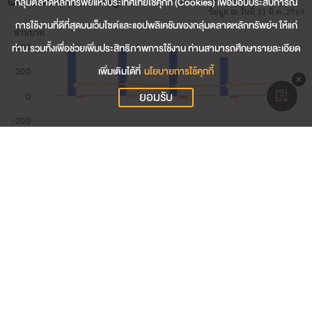
ผลประกอบการสำคัญ
กลุ่มตลาดหลักทรัพย์แห่งประเทศไทยใช้คุกกี้ (Cookies) เพื่อมอบประสบการณ์
ข้อมูล ณ วันที่ 31 มี.ค. 2569
การใช้งานที่ดีที่สุดบนเว็บไซต์และแอปพลิเคชันของกลุ่มตลาดหลักทรัพย์ฯ ให้แก่
ท่าน รวมทั้งเพื่อช่วยเพิ่มประสิทธิภาพการใช้งาน ท่านสามารถศึกษารายละเอียด
เพิ่มเติมได้ที่
นโยบายการใช้คุกกี้
ยอมรับ
81.66
รายได้รวม (ล้านบาท)
2.71
กำไรสุทธิ (ล้านบาท)
3.32
อัตรากำไรสุทธิ (%)