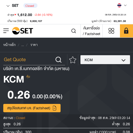
SET
Closed
1,612.00
-2.64
(-0.16%)
ล่าสุด
08 ส.ค. 2569 03:20:14
9,800,107
63,391.38
ปริมาณ ('000 หุ้น)
มูลค่า (ล้านบาท)
ค้นหาชื่อย่อ
/ Factsheet
หน้าหลัก
...
ราคา
KCM
บริษัท เค.ซี.เมททอลชีท จำกัด (มหาชน)
KCM
หุ้น
0.26
0.00
(0.00%)
สรุปข้อสนเทศ บจ. (Factsheet)
สถานะ :
Closed
ข้อมูลล่าสุด :
08 ส.ค. 2569 03:20:14
0.26
0.26
สูงสุด
ต่ำสุด
300
0.08
ปริมาณ (หุ้น)
มูลค่า ('000 บาท)