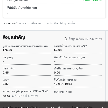
ดัชนีที่หุ้นเป็นองค์ประกอบ
-
หมายเหตุ
** เฉพาะการซื้อขายแบบ Auto Matching เท่านั้น
ข้อมูลสำคัญ
ข้อมูล ณ วันที่ 07 ส.ค. 2569
มูลค่าหลักทรัพย์ตามราคาตลาด (ล้านบาท)
การเปลี่ยนแปลงของราคา (%)*
176.80
52.94
P/E (เท่า)
อัตราเงินปันผลตอบแทน (%)
-
-
P/BV (เท่า)
เงินปันผลล่าสุด (บาท/หุ้น)
0.45
0.00
Beta*
วันขึ้นเครื่องหมาย XD
0.87
12 พ.ค. 2564
%ถือหุ้นของผู้ถือหุ้นรายย่อย (%Free Float)
หมายเหตุ
* YTD
36.57
ณ วันที่ 12 มี.ค. 2569
ไตรมาส 1/2569