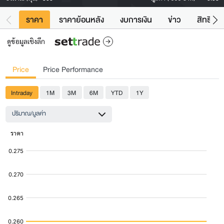
ราคา
ราคาย้อนหลัง
งบการเงิน
ข่าว
สิทธิประ
ดูข้อมูลเชิงลึก
Price
Price Performance
Intraday
1M
3M
6M
YTD
1Y
ปริมาณ/มูลค่า