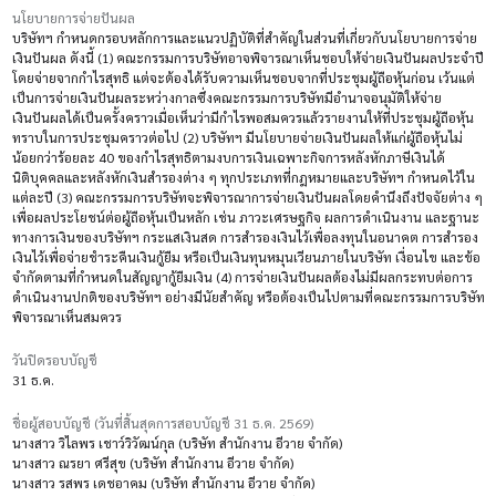
นโยบายการจ่ายปันผล
บริษัทฯ กำหนดกรอบหลักการและแนวปฏิบัติที่สำคัญในส่วนที่เกี่ยวกับนโยบายการจ่าย
เงินปันผล ดังนี้ (1) คณะกรรมการบริษัทอาจพิจารณาเห็นชอบให้จ่ายเงินปันผลประจำปี
โดยจ่ายจากกำไรสุทธิ แต่จะต้องได้รับความเห็นชอบจากที่ประชุมผู้ถือหุ้นก่อน เว้นแต่
เป็นการจ่ายเงินปันผลระหว่างกาลซึ่งคณะกรรมการบริษัทมีอำนาจอนุมัติให้จ่าย
เงินปันผลได้เป็นครั้งคราวเมื่อเห็นว่ามีกำไรพอสมควรแล้วรายงานให้ที่ประชุมผู้ถือหุ้น
ทราบในการประชุมคราวต่อไป (2) บริษัทฯ มีนโยบายจ่ายเงินปันผลให้แก่ผู้ถือหุ้นไม่
น้อยกว่าร้อยละ 40 ของกำไรสุทธิตามงบการเงินเฉพาะกิจการหลังหักภาษีเงินได้
นิติบุคคลและหลังหักเงินสำรองต่าง ๆ ทุกประเภทที่กฎหมายและบริษัทฯ กำหนดไว้ใน
แต่ละปี (3) คณะกรรมการบริษัทจะพิจารณาการจ่ายเงินปันผลโดยคำนึงถึงปัจจัยต่าง ๆ
เพื่อผลประโยชน์ต่อผู้ถือหุ้นเป็นหลัก เช่น ภาวะเศรษฐกิจ ผลการดำเนินงาน และฐานะ
ทางการเงินของบริษัทฯ กระแสเงินสด การสำรองเงินไว้เพื่อลงทุนในอนาคต การสำรอง
เงินไว้เพื่อจ่ายชำระคืนเงินกู้ยืม หรือเป็นเงินทุนหมุนเวียนภายในบริษัท เงื่อนไข และข้อ
จำกัดตามที่กำหนดในสัญญากู้ยืมเงิน (4) การจ่ายเงินปันผลต้องไม่มีผลกระทบต่อการ
ดำเนินงานปกติของบริษัทฯ อย่างมีนัยสำคัญ หรือต้องเป็นไปตามที่คณะกรรมการบริษัท
พิจารณาเห็นสมควร
วันปิดรอบบัญชี
31 ธ.ค.
ชื่อผู้สอบบัญชี (วันที่สิ้นสุดการสอบบัญชี 31 ธ.ค. 2569)
นางสาว วิไลพร เชาว์วิวัฒน์กุล (บริษัท สำนักงาน อีวาย จำกัด)
นางสาว ณรยา ศรีสุข (บริษัท สำนักงาน อีวาย จำกัด)
นางสาว รสพร เดชอาคม (บริษัท สำนักงาน อีวาย จำกัด)