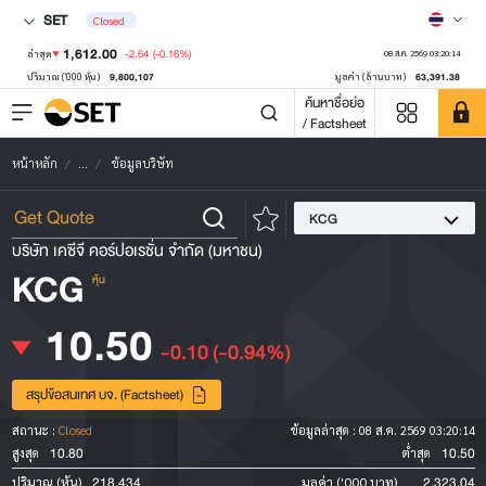
SET
Closed
1,612.00
-2.64
(-0.16%)
ล่าสุด
08 ส.ค. 2569 03:20:14
9,800,107
63,391.38
ปริมาณ ('000 หุ้น)
มูลค่า (ล้านบาท)
ค้นหาชื่อย่อ
/ Factsheet
หน้าหลัก
...
ข้อมูลบริษัท
KCG
บริษัท เคซีจี คอร์ปอเรชั่น จำกัด (มหาชน)
KCG
หุ้น
10.50
-0.10
(-0.94%)
สรุปข้อสนเทศ บจ. (Factsheet)
สถานะ :
Closed
ข้อมูลล่าสุด :
08 ส.ค. 2569 03:20:14
10.80
10.50
สูงสุด
ต่ำสุด
218,434
2,323.04
ปริมาณ (หุ้น)
มูลค่า ('000 บาท)