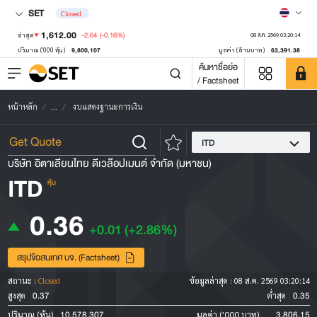
SET
Closed
1,612.00
-2.64
(-0.16%)
ล่าสุด
08 ส.ค. 2569 03:20:14
9,800,107
63,391.38
ปริมาณ ('000 หุ้น)
มูลค่า (ล้านบาท)
ค้นหาชื่อย่อ
/ Factsheet
หน้าหลัก
...
งบแสดงฐานะการเงิน
ITD
บริษัท อิตาเลียนไทย ดีเวล๊อปเมนต์ จำกัด (มหาชน)
ITD
หุ้น
0.36
+0.01
(+2.86%)
สรุปข้อสนเทศ บจ. (Factsheet)
สถานะ :
Closed
ข้อมูลล่าสุด :
08 ส.ค. 2569 03:20:14
0.37
0.35
สูงสุด
ต่ำสุด
10,578,307
3,806.15
ปริมาณ (หุ้น)
มูลค่า ('000 บาท)