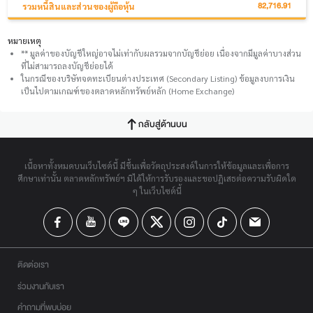
82,716.91
รวมหนี้สินและส่วนของผู้ถือหุ้น
หมายเหตุ
** มูลค่าของบัญชีใหญ่อาจไม่เท่ากับผลรวมจากบัญชีย่อย เนื่องจากมีมูลค่าบางส่วน
ที่ไม่สามารถลงบัญชีย่อยได้
ในกรณีของบริษัทจดทะเบียนต่างประเทศ (Secondary Listing) ข้อมูลงบการเงิน
เป็นไปตามเกณฑ์ของตลาดหลักทรัพย์หลัก (Home Exchange)
กลับสู่ด้านบน
เนื้อหาทั้งหมดบนเว็บไซต์นี้ มีขึ้นเพื่อวัตถุประสงค์ในการให้ข้อมูลและเพื่อการ
ศึกษาเท่านั้น ตลาดหลักทรัพย์ฯ มิได้ให้การรับรองและขอปฏิเสธต่อความรับผิดใด
ๆ ในเว็บไซต์นี้
ติดต่อเรา
ร่วมงานกับเรา
คำถามที่พบบ่อย