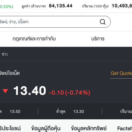
84,135.44
10,493,
+0.30%)
มูลค่า (ล้านบาท)
ปริมาณ ('000 หุ้น)
กฎเกณฑ์และการกำกับ
บริการ
ข่าว
ัพย์ไอเน็ต
13.40
-0.10
(-0.74%)
13.50
13.30
ุด
ต่ำสุด
ปริมาณ 
ธิประโยชน์
ข้อมูลผู้ถือหุ้น
ข้อมูลหลักทรัพย์
Facts