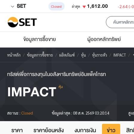
SET
1,612.00
-2.64
(-
Closed
ล่าสุด
ข้อมูลการซื้อขาย
ผู้ออกหลักทรัพย์
หน้าหลัก
ข้อมูลการซื้อขาย
ผลิตภัณฑ์
หุ้น
หุ้นรายตัว
IMPACT
ข
ทรัสต์เพื่อการลงทุนในอสังหาริมทรัพย์อิมแพ็คโกรท
IMPACT
หุ้น
สูง
สถานะ :
Closed
ข้อมูลล่าสุด :
08 ส.ค. 2569 03:20:14
ราคา
ราคาย้อนหลัง
งบการเงิน
ข่าว
สิท