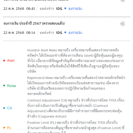
งบการเงิน
22 ต.ค. 2568
08:41
แหล่งข่าว
IDG
งบการเงิน ประจำปี 2567 (ตรวจสอบแล้ว)
งบการเงิน
22 ต.ค. 2568
08:16
แหล่งข่าว
IDG
Investor Alert News หมายถึง เครื่องหมายที่เแสดงว่าตลาดหลัก
ทรัพย์ฯ ได้เปิดเผยข่าวที่ต้องการเตือน (alert) ผู้ถือหุ้นและผู้ลงทุน
Alert
ทั่วไป เนื่องจากมีข้อมูลสำคัญที่ควรพิจารณาอย่างรอบคอบก่อนการ
ตัดสินใจลงทุน หรือตัดสินใจใช้สิทธิใช้เสียงในฐานะผู้ถือหุ้นของ
บริษัท
Reprimand News หมายถึง เครื่องหมายที่แสดงว่าตลาดหลักทรัพย์ฯ
ได้เปิดเผยการตำหนิบริษัทจดทะเบียนต่อสาธารณชน เนื่องจาก
Rules
บริษัท ฝ่าฝืนหรือละเลยการปฏิบัติตามข้อกำหนดของ
ตลาดหลักทรัพย์
Contract Adjustment (CA) หมายถึง ข่าวที่ประกาศโดย TFEX เกี่ยว
กับการดำเนินการปรับสัญญาซื้อขายล่วงหน้า (Contract
CA
Adjustment) เพื่อรองรับกรณีมีการทำรายการที่มีผลกระทบต่อหุ้น
อ้างอิง (Corporate Action)
Position Limit (PL) หมายถึง ข่าวที่ประกาศโดย TFEX เกี่ยวกับ
PL
จำนวนการถือครองสัญญาซื้อขายล่วงหน้าสูงสุด (Position Limit) ที่