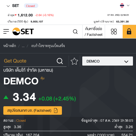
SET
Closed
1,612.00
-2.64
(-0.16%)
ล่าสุด
07 ส.ค. 2569 19:58:05
9,800,107
63,391.38
ปริมาณ ('000 หุ้น)
มูลค่า (ล้านบาท)
ค้นหาชื่อย่อ
/ Factsheet
หน้าหลัก
...
งบกำไรขาดทุนเบ็ดเสร็จ
DEMCO
บริษัท เด็มโก้ จำกัด (มหาชน)
DEMCO
หุ้น
3.34
+0.08
(+2.45%)
สรุปข้อสนเทศ บจ. (Factsheet)
สถานะ :
Closed
ข้อมูลล่าสุด :
07 ส.ค. 2569 19:58:05
3.36
3.26
สูงสุด
ต่ำสุด
167,204
554.21
ปริมาณ (หุ้น)
มูลค่า ('000 บาท)