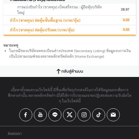
การแบ่งปันกำไร (ขาดทุน) เบ็ดเสร็จรวม : ผู้ถือหุ้นบริษัท
28.97
ใหญ่
0.02
กำไร (ขาดทุน) ต่อหุ้นขั้นพื้นฐาน (บาท/หุ้น)
0.02
กำไร (ขาดทุน) ต่อหุ้นปรับลด (บาท/หุ้น)
หมายเหตุ
ในกรณีของบริษัทจดทะเบียนต่างประเทศ (Secondary Listing) ข้อมูลงบการเงิน
เป็นไปตามเกณฑ์ของตลาดหลักทรัพย์หลัก (Home Exchange)
กลับสู่ด้านบน
เนื้อหาทั้งหมดบนเว็บไซต์นี้ มีขึ้นเพื่อวัตถุประสงค์ในการให้ข้อมูลและเพื่อการ
ศึกษาเท่านั้น ตลาดหลักทรัพย์ฯ มิได้ให้การรับรองและขอปฏิเสธต่อความรับผิดใด
ๆ ในเว็บไซต์นี้
ติดต่อเรา