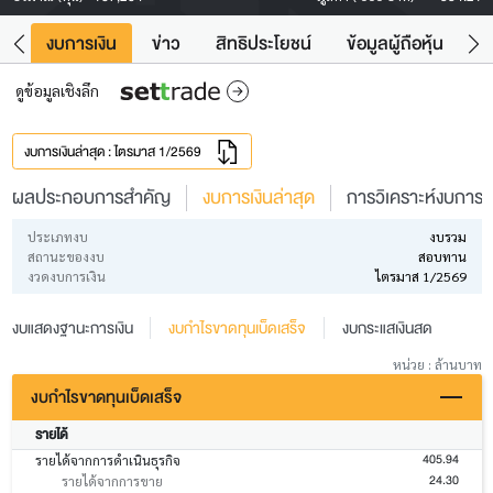
ัง
งบการเงิน
ข่าว
สิทธิประโยชน์
ข้อมูลผู้ถือหุ้น
ข
ดูข้อมูลเชิงลึก
งบการเงินล่าสุด : ไตรมาส 1/2569
ผลประกอบการสำคัญ
งบการเงินล่าสุด
การวิเคราะห์งบการเง
ประเภทงบ
งบรวม
สถานะของงบ
สอบทาน
งวดงบการเงิน
ไตรมาส 1/2569
งบแสดงฐานะการเงิน
งบกำไรขาดทุนเบ็ดเสร็จ
งบกระแสเงินสด
หน่วย : ล้านบาท
งบกำไรขาดทุนเบ็ดเสร็จ
รายได้
405.94
รายได้จากการดำเนินธุรกิจ
24.30
รายได้จากการขาย