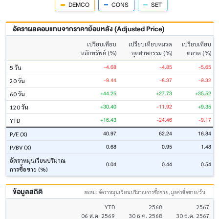
DEMCO
CONS
SET
อัตราผลตอบแทนจากราคาย้อนหลัง (Adjusted Price)
เปรียบเทียบ
เปรียบเทียบหมวด
เปรียบเทียบ
หลักทรัพย์ (%)
อุตสาหกรรม (%)
ตลาด (%)
-4.68
-4.85
-5.65
5 วัน
-9.44
-8.37
-9.32
20 วัน
+44.25
+27.73
+35.52
60 วัน
+30.40
-11.92
+9.35
120 วัน
+16.43
-24.46
-9.17
YTD
40.97
62.24
16.84
P/E (X)
0.68
0.95
1.48
P/BV (X)
อัตราหมุนเวียนปริมาณ
0.04
0.44
0.54
การซื้อขาย (%)
ข้อมูลสถิติ
สะสม: อัตราหมุนเวียนปริมาณการซื้อขาย, มูลค่าซื้อขาย/วัน
YTD
2568
2567
06 ส.ค. 2569
30 ธ.ค. 2568
30 ธ.ค. 2567