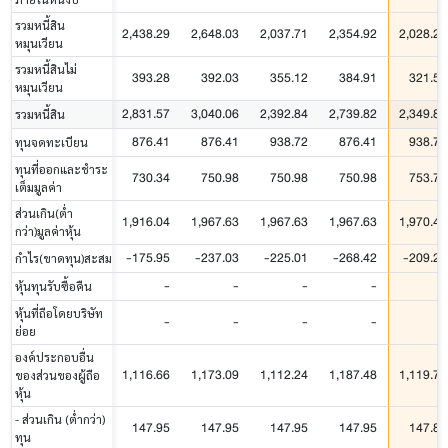
รวมหนี้สิน
2,438.29
2,648.03
2,037.71
2,354.92
2,028.24
หมุนเวียน
รวมหนี้สินไม่
393.28
392.03
355.12
384.91
321.55
หมุนเวียน
2,831.57
3,040.06
2,392.84
2,739.82
2,349.80
รวมหนี้สิน
876.41
876.41
938.72
876.41
938.72
ทุนจดทะเบียน
ทุนที่ออกและชำระ
730.34
750.98
750.98
750.98
753.76
เต็มมูลค่า
ส่วนเกิน(ต่ำ
1,916.04
1,967.63
1,967.63
1,967.63
1,970.41
กว่า)มูลค่าหุ้น
-175.95
-237.03
-225.01
-268.42
-209.22
กำไร(ขาดทุน)สะสม
-
-
-
-
-
หุ้นทุนรับซื้อคืน
หุ้นที่ถือโดยบริษัท
-
-
-
-
-
ย่อย
องค์ประกอบอื่น
1,116.66
1,173.09
1,112.24
1,187.48
1,119.78
ของส่วนของผู้ถือ
หุ้น
- ส่วนเกิน (ต่ำกว่า)
147.95
147.95
147.95
147.95
147.87
ทุน