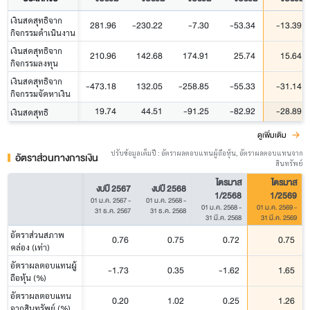
เงินสดสุทธิจาก
281.96
-230.22
-7.30
-53.34
-13.39
กิจกรรมดำเนินงาน
เงินสดสุทธิจาก
210.96
142.68
174.91
25.74
15.64
กิจกรรมลงทุน
เงินสดสุทธิจาก
-473.18
132.05
-258.85
-55.33
-31.14
กิจกรรมจัดหาเงิน
19.74
44.51
-91.25
-82.92
-28.89
เงินสดสุทธิ
ดูเพิ่มเติม
ปรับข้อมูลเต็มปี : อัตราผลตอบแทนผู้ถือหุ้น, อัตราผลตอบแทนจาก
อัตราส่วนทางการเงิน
สินทรัพย์
ไตรมาส
ไตรมาส
งบปี 2567
งบปี 2568
1/2568
1/2569
01 ม.ค. 2567
-
01 ม.ค. 2568
-
01 ม.ค. 2568
-
01 ม.ค. 2569
-
31 ธ.ค. 2567
31 ธ.ค. 2568
31 มี.ค. 2568
31 มี.ค. 2569
อัตราส่วนสภาพ
0.76
0.75
0.72
0.75
คล่อง (เท่า)
อัตราผลตอบแทนผู้
-1.73
0.35
-1.62
1.65
ถือหุ้น (%)
อัตราผลตอบแทน
0.20
1.02
0.25
1.26
จากสินทรัพย์ (%)