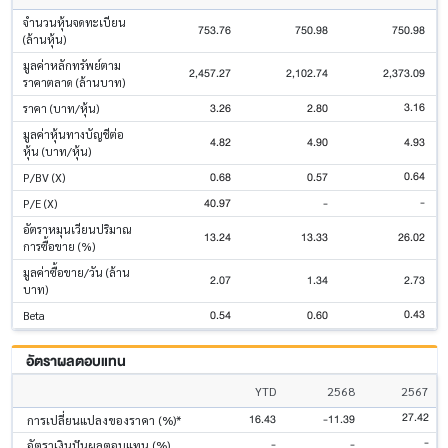
จำนวนหุ้นจดทะเบียน
753.76
750.98
750.98
(ล้านหุ้น)
มูลค่าหลักทรัพย์ตาม
2,457.27
2,102.74
2,373.09
ราคาตลาด (ล้านบาท)
3.16
3.26
2.80
ราคา (บาท/หุ้น)
มูลค่าหุ้นทางบัญชีต่อ
4.82
4.90
4.93
หุ้น (บาท/หุ้น)
0.64
0.68
0.57
P/BV (X)
-
40.97
-
P/E (X)
อัตราหมุนเวียนปริมาณ
13.24
13.33
26.02
การซื้อขาย (%)
มูลค่าซื้อขาย/วัน (ล้าน
2.07
1.34
2.73
บาท)
0.43
0.54
0.60
Beta
อัตราผลตอบแทน
YTD
2568
2567
27.42
16.43
-11.39
การเปลี่ยนแปลงของราคา (%)*
-
-
-
อัตราเงินปันผลตอบแทน (%)