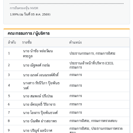
การถือครองหุ้น NVDR
1.99% (ณ วันที่ 05 ส.ค. 2569)
คณะกรรมการ / ผู้บริหาร
ลำดับ
รายชื่อ
ตำแหน่ง
นาย นำชัย หล่อวัฒน
1
ประธานกรรมการ, กรรมการอิสระ
ตระกูล
ประธานเจ้าหน้าที่บริหาร (CEO),
2
นาย ณัฐพงศ์ กอร่ม
กรรมการ
3
กรรมการ
นาย ณรงค์ เจนณรงค์ศักดิ์
นางสาว รัชนีวิภา ปุ้ยพันธ
4
กรรมการ
วงศ์
5
กรรมการ
นาย สมพงษ์ ปรีเปรม
6
กรรมการ
นาย อัครฤทธิ์ วิริยาจาร
7
กรรมการ
นาย โอฬาร ปุ้ยพันธวงศ์
8
กรรมการอิสระ, กรรมการตรวจสอบ
นาย บัณฑิต อ่าวสถาพร
กรรมการอิสระ, ประธานกรรมการตรวจ
9
นาย ปริญช์ ผลนิวาศ
สอบ