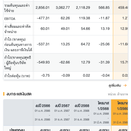
รวมต้นทุนและค่า
2,856.01
3,062.77
2,118.29
566.85
459.48
ใช้จ่าย
-477.31
62.26
119.38
-11.87
1.27
EBITDA
ค่าเสื่อมและค่าตัด
60.01
49.01
54.66
13.19
12.95
จำหน่าย
กำไร (ขาดทุน)
-537.31
13.25
64.72
-25.06
-11.68
ก่อนต้นทุนทางการ
เงิน และภาษีเงินได้
กำไร(ขาดทุน)สุทธิ
-549.93
-62.66
12.79
-31.39
15.79
: ผู้ถือหุ้นบริษัท
ใหญ่
-0.75
-0.09
0.02
-0.04
0.02
กำไรต่อหุ้น (บาท)
ดูเพิ่มเติม
งบกระแสเงินสด
หน่วย: ล้านบาท
ไตรมาส
ไตรมาส
งบปี 2566
งบปี 2567
งบปี 2568
1/2568
1/2569
01 ม.ค. 2566
01 ม.ค. 2567
01 ม.ค. 2568
01 ม.ค. 2568
01 ม.ค. 2569
-
-
-
-
-
31 ธ.ค. 2566
31 ธ.ค. 2567
31 ธ.ค. 2568
31 มี.ค. 2568
31 มี.ค. 2569
ประเภทงบ
งบรวม
งบรวม
งบรวม
งบรวม
งบรวม