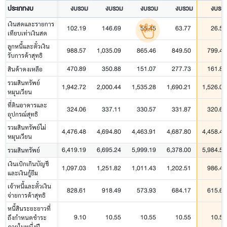
ประเภทงบ
งบรวม
งบรวม
งบรวม
งบรวม
งบรว
เงินสดและรายการ
102.19
146.69
55.45
63.77
26.56
เทียบเท่าเงินสด
ลูกหนี้และตั๋วเงิน
988.57
1,035.09
865.46
849.50
799.49
รับการค้าสุทธิ
470.89
350.88
151.07
277.73
161.86
สินค้าคงเหลือ
รวมสินทรัพย์
1,942.72
2,000.44
1,535.28
1,690.21
1,526.04
หมุนเวียน
ที่ดินอาคารและ
324.06
337.11
330.57
331.87
320.65
อุปกรณ์สุทธิ
รวมสินทรัพย์ไม่
4,476.48
4,694.80
4,463.91
4,687.80
4,458.49
หมุนเวียน
6,419.19
6,695.24
5,999.19
6,378.00
5,984.52
รวมสินทรัพย์
เงินเบิกเกินบัญชี
1,097.03
1,251.82
1,011.43
1,202.51
986.47
และเงินกู้ยืม
เจ้าหนี้และตั๋วเงิน
828.61
918.49
573.93
684.17
615.63
จ่ายการค้าสุทธิ
หนี้สินระยะยาวที่
9.10
10.55
10.55
10.55
10.55
ถึงกำหนดชำระ
ภายในหนึ่งปี