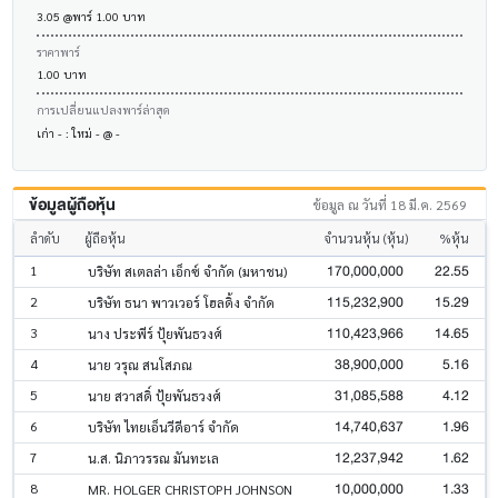
3.05 @พาร์ 1.00 บาท
ราคาพาร์
1.00 บาท
การเปลี่ยนแปลงพาร์ล่าสุด
เก่า - : ใหม่ - @ -
ข้อมูลผู้ถือหุ้น
ข้อมูล ณ วันที่ 18 มี.ค. 2569
ลำดับ
ผู้ถือหุ้น
จำนวนหุ้น (หุ้น)
%หุ้น
170,000,000
22.55
1
บริษัท สเตลล่า เอ็กซ์ จำกัด (มหาชน)
115,232,900
15.29
2
บริษัท ธนา พาวเวอร์ โฮลดิ้ง จำกัด
110,423,966
14.65
3
นาง ประพีร์ ปุ้ยพันธวงศ์
38,900,000
5.16
4
นาย วรุณ สนโสภณ
31,085,588
4.12
5
นาย สวาสดิ์ ปุ้ยพันธวงศ์
14,740,637
1.96
6
บริษัท ไทยเอ็นวีดีอาร์ จำกัด
12,237,942
1.62
7
น.ส. นิภาวรรณ มันทะเล
10,000,000
1.33
8
MR. HOLGER CHRISTOPH JOHNSON