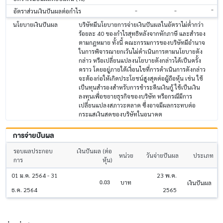
-
-
-
อัตราส่วนเงินปันผลต่อกำไร
นโยบายเงินปันผล
บริษัทมีนโยบายการจ่ายเงินปันผลในอัตราไม่ต่ำกว่า
ร้อยละ 40 ของกำไรสุทธิหลังจากหักภาษี และสำรอง
ตามกฎหมาย ทั้งนี้ คณะกรรมการของบริษัทมีอำนาจ
ในการพิจารณายกเว้นไม่ดำเนินการตามนโยบายดัง
กล่าว หรือเปลี่ยนแปลงนโยบายดังกล่าวได้เป็นครั้ง
คราว โดยอยู่ภายใต้เงื่อนไขที่การดำเนินการดังกล่าว
จะต้องก่อให้เกิดประโยชน์สูงสุดต่อผู้ถือหุ้น เช่น ใช้
เป็นทุนสำรองสำหรับการชำระคืนเงินกู้ ใช้เป็นเงิน
ลงทุนเพื่อขยายธุรกิจของบริษัท หรือกรณีมีการ
เปลี่ยนแปลงสภาวะตลาด ซึ่งอาจมีผลกระทบต่อ
กระแสเงินสดของบริษัทในอนาคต
การจ่ายปันผล
รอบผลประกอบ
เงินปันผล (ต่อ
หน่วย
วันจ่ายปันผล
ประเภท
การ
หุ้น)
01 ม.ค. 2564 - 31
23 พ.ค.
0.03
บาท
เงินปันผล
ธ.ค. 2564
2565