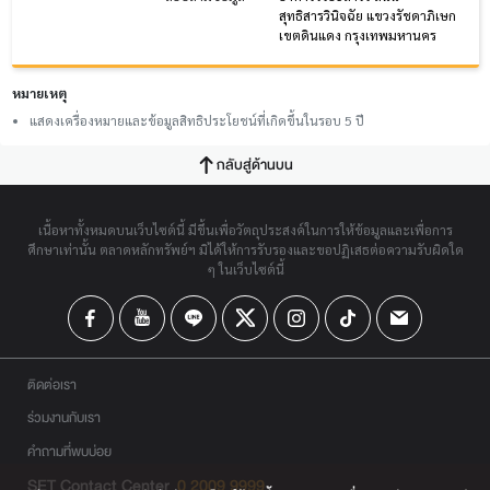
สุทธิสารวินิจฉัย แขวงรัชดาภิเษก
เขตดินแดง กรุงเทพมหานคร
หมายเหตุ
แสดงเครื่องหมายและข้อมูลสิทธิประโยชน์ที่เกิดขึ้นในรอบ 5 ปี
กลับสู่ด้านบน
เนื้อหาทั้งหมดบนเว็บไซต์นี้ มีขึ้นเพื่อวัตถุประสงค์ในการให้ข้อมูลและเพื่อการ
ศึกษาเท่านั้น ตลาดหลักทรัพย์ฯ มิได้ให้การรับรองและขอปฏิเสธต่อความรับผิดใด
ๆ ในเว็บไซต์นี้
ติดต่อเรา
ร่วมงานกับเรา
คำถามที่พบบ่อย
SET Contact Center
0 2009 9999