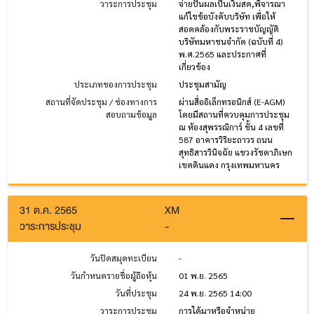
วาระการประชุม
จ่ายปันผลเป็นเงินสด,พิจารณา
แก้ไขข้อบังคับบริษัท เพื่อให้
สอดคล้องกับพระราชบัญญัติ
บริษัทมหาชนจำกัด (ฉบับที่ 4)
พ.ศ.2565 และประกาศที่
เกี่ยวข้อง
ประเภทของการประชุม
ประชุมสามัญ
สถานที่จัดประชุม / ช่องทางการ
ผ่านสื่ออิเล็กทรอนิกส์ (E-AGM)
สอบถามข้อมูล
โดยมีสถานที่ควบคุมการประชุม
ณ ห้องสุพรรณิการ์ ชั้น 4 เลขที่
587 อาคารวิริยะถาวร ถนน
สุทธิสารวินิจฉัย แขวงรัชดาภิเษก
เขตดินแดง กรุงเทพมหานคร
31 ต.ค. 2565
XM
วาระการประชุม
-
วันปิดสมุดทะเบียน
-
วันกำหนดรายชื่อผู้ถือหุ้น
01 พ.ย. 2565
วันที่ประชุม
24 พ.ย. 2565 14:00
วาระการประชุม
การได้มาหรือจำหน่าย