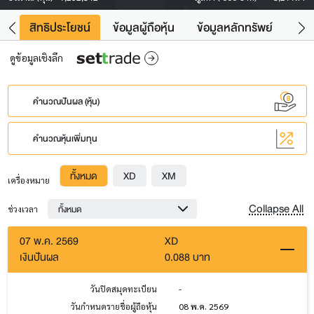
าว
สิทธิประโยชน์
ข้อมูลผู้ถือหุ้น
ข้อมูลหลักทรัพย์
Fac
ดูข้อมูลเชิงลึก
คำนวณปันผล (หุ้น)
คำนวณหุ้นเพิ่มทุน
ทั้งหมด
XD
XM
เครื่องหมาย
Collapse All
ทั้งหมด
ช่วงเวลา
07 พ.ค. 2569
XD
เงินปันผล
0.088 บาท
วันปิดสมุดทะเบียน
-
วันกำหนดรายชื่อผู้ถือหุ้น
08 พ.ค. 2569