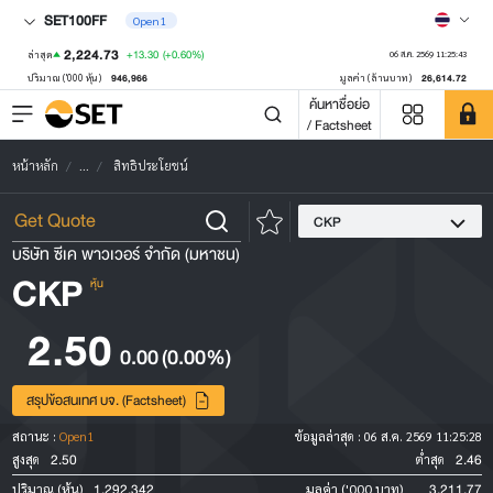
SET100FF
Open1
2,224.73
+13.30
(+0.60%)
ล่าสุด
06 ส.ค. 2569 11:25:43
946,966
26,614.72
ปริมาณ ('000 หุ้น)
มูลค่า (ล้านบาท)
ค้นหาชื่อย่อ
/ Factsheet
หน้าหลัก
...
สิทธิประโยชน์
CKP
บริษัท ซีเค พาวเวอร์ จำกัด (มหาชน)
CKP
หุ้น
2.50
0.00
(0.00%)
สรุปข้อสนเทศ บจ. (Factsheet)
สถานะ :
Open1
ข้อมูลล่าสุด :
06 ส.ค. 2569 11:25:28
2.50
2.46
สูงสุด
ต่ำสุด
1,292,342
3,211.77
ปริมาณ (หุ้น)
มูลค่า ('000 บาท)