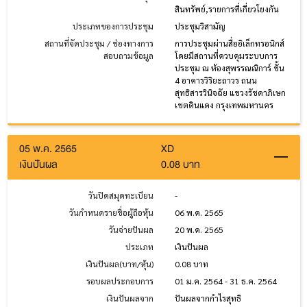
สินทรัพย์,รายการที่เกี่ยวโยงกัน
ประเภทของการประชุม
ประชุมวิสามัญ
สถานที่จัดประชุม / ช่องทางการ
การประชุมผ่านสื่ออิเล็กทรอนิกส์
สอบถามข้อมูล
โดยมีสถานที่ควบคุมระบบการ
ประชุม ณ ห้องสุพรรณณิการ์ ชั้น
4 อาคารวิริยะถาวร ถนน
สุทธิสารวินิจฉัย แขวงรัชดาภิเษก
เขตดินแดง กรุงเทพมหานคร
05 พ.ค. 2565
XD
เงินปันผล
0.08 บาท
วันปิดสมุดทะเบียน
-
วันกำหนดรายชื่อผู้ถือหุ้น
06 พ.ค. 2565
วันจ่ายปันผล
20 พ.ค. 2565
ประเภท
เงินปันผล
เงินปันผล(บาท/หุ้น)
0.08 บาท
รอบผลประกอบการ
01 ม.ค. 2564 - 31 ธ.ค. 2564
เงินปันผลจาก
ปันผลจากกำไรสุทธิ