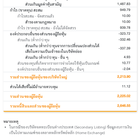
1,487.83
ส่วนเกินมูลค่าหุ้นสามัญ
949.79
กำไร (ขาดทุน) สะสม
10.00
กำไรสะสม - จัดสรรแล้ว
10.00
สำรองตามกฎหมาย
939.78
กำไร (ขาดทุน) สะสม - ยังไม่ได้จัดสรร
-323.72
องค์ประกอบอื่นของส่วนของผู้ถือหุ้น
-332.46
ส่วนเกิน (ต่ำกว่า) ทุน
ส่วนเกิน (ต่ำกว่า) ทุนจากการเปลี่ยนแปลงส่วนได้
-337.39
เสียในความเป็นเจ้าของในบริษัทย่อย
4.93
ส่วนเกิน (ต่ำกว่า) ทุน - อื่น ๆ
10.77
ส่วนของทุนที่เกิดจากรายการจ่ายโดยใช้หุ้นเป็นเกณฑ์
-2.04
องค์ประกอบอื่นของส่วนของผู้ถือหุ้น - อื่นๆ
2,213.90
รวมส่วนของผู้ถือหุ้นของบริษัทใหญ่
11.12
ส่วนได้เสียที่ไม่มีอำนาจควบคุม
2,225.02
รวมส่วนของผู้ถือหุ้น
2,646.55
รวมหนี้สินและส่วนของผู้ถือหุ้น
หมายเหตุ
ในกรณีของบริษัทจดทะเบียนต่างประเทศ (Secondary Listing) ข้อมูลงบการเงิน
เป็นไปตามเกณฑ์ของตลาดหลักทรัพย์หลัก (Home Exchange)