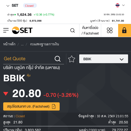
SET
Closed
1,624.36
+12.36
(+0.77%)
ล่าสุด
10 ส.ค. 2569 21:02:10
8,972,098
61,741.00
ปริมาณ ('000 หุ้น)
มูลค่า (ล้านบาท)
ค้นหาชื่อย่อ
/ Factsheet
หน้าหลัก
...
งบแสดงฐานะการเงิน
BBIK
บริษัท บลูบิค กรุ๊ป จำกัด (มหาชน)
BBIK
หุ้น
20.80
-0.70
(-3.26%)
สรุปข้อสนเทศ บจ. (Factsheet)
สถานะ :
Closed
ข้อมูลล่าสุด :
10 ส.ค. 2569 21:01:55
21.80
20.50
สูงสุด
ต่ำสุด
3,803,582
79,772.27
ปริมาณ (หุ้น)
มูลค่า ('000 บาท)