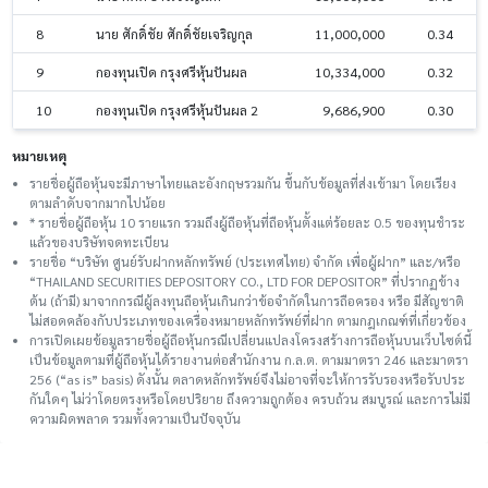
8
นาย ศักดิ์ชัย ศักดิ์ชัยเจริญกุล
11,000,000
0.34
9
กองทุนเปิด กรุงศรีหุ้นปันผล
10,334,000
0.32
10
กองทุนเปิด กรุงศรีหุ้นปันผล 2
9,686,900
0.30
หมายเหตุ
รายชื่อผู้ถือหุ้นจะมีภาษาไทยและอังกฤษรวมกัน ขึ้นกับข้อมูลที่ส่งเข้ามา โดยเรียง
ตามลำดับจากมากไปน้อย
* รายชื่อผู้ถือหุ้น 10 รายแรก รวมถึงผู้ถือหุ้นที่ถือหุ้นตั้งแต่ร้อยละ 0.5 ของทุนชําระ
แล้วของบริษัทจดทะเบียน
รายชื่อ “บริษัท ศูนย์รับฝากหลักทรัพย์ (ประเทศไทย) จำกัด เพื่อผู้ฝาก” และ/หรือ
“THAILAND SECURITIES DEPOSITORY CO., LTD FOR DEPOSITOR” ที่ปรากฏข้าง
ต้น (ถ้ามี) มาจากกรณีผู้ลงทุนถือหุ้นเกินกว่าข้อจำกัดในการถือครอง หรือ มีสัญชาติ
ไม่สอดคล้องกับประเภทของเครื่องหมายหลักทรัพย์ที่ฝาก ตามกฎเกณฑ์ที่เกี่ยวข้อง
การเปิดเผยข้อมูลรายชื่อผู้ถือหุ้นกรณีเปลี่ยนแปลงโครงสร้างการถือหุ้นบนเว็บไซต์นี้
เป็นข้อมูลตามที่ผู้ถือหุ้นได้รายงานต่อสำนักงาน ก.ล.ต. ตามมาตรา 246 และมาตรา
256 (“as is” basis) ดังนั้น ตลาดหลักทรัพย์จึงไม่อาจที่จะให้การรับรองหรือรับประ
กันใดๆ ไม่ว่าโดยตรงหรือโดยปริยาย ถึงความถูกต้อง ครบถ้วน สมบูรณ์ และการไม่มี
ความผิดพลาด รวมทั้งความเป็นปัจจุบัน