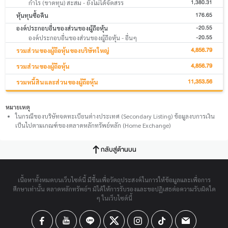
1,380.31
กำไร (ขาดทุน) สะสม - ยังไม่ได้จัดสรร
176.65
หุ้นทุนซื้อคืน
-20.55
องค์ประกอบอื่นของส่วนของผู้ถือหุ้น
-20.55
องค์ประกอบอื่นของส่วนของผู้ถือหุ้น - อื่นๆ
4,856.79
รวมส่วนของผู้ถือหุ้นของบริษัทใหญ่
4,856.79
รวมส่วนของผู้ถือหุ้น
11,353.56
รวมหนี้สินและส่วนของผู้ถือหุ้น
หมายเหตุ
ในกรณีของบริษัทจดทะเบียนต่างประเทศ (Secondary Listing) ข้อมูลงบการเงิน
เป็นไปตามเกณฑ์ของตลาดหลักทรัพย์หลัก (Home Exchange)
กลับสู่ด้านบน
เนื้อหาทั้งหมดบนเว็บไซต์นี้ มีขึ้นเพื่อวัตถุประสงค์ในการให้ข้อมูลและเพื่อการ
ศึกษาเท่านั้น ตลาดหลักทรัพย์ฯ มิได้ให้การรับรองและขอปฏิเสธต่อความรับผิดใด
ๆ ในเว็บไซต์นี้