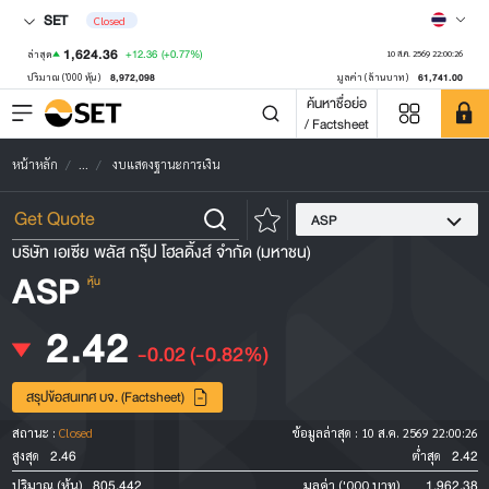
SET
Closed
1,624.36
+12.36
(+0.77%)
ล่าสุด
10 ส.ค. 2569 22:00:26
8,972,098
61,741.00
ปริมาณ ('000 หุ้น)
มูลค่า (ล้านบาท)
ค้นหาชื่อย่อ
/ Factsheet
หน้าหลัก
...
งบแสดงฐานะการเงิน
ASP
บริษัท เอเซีย พลัส กรุ๊ป โฮลดิ้งส์ จำกัด (มหาชน)
ASP
หุ้น
2.42
-0.02
(-0.82%)
สรุปข้อสนเทศ บจ. (Factsheet)
สถานะ :
Closed
ข้อมูลล่าสุด :
10 ส.ค. 2569 22:00:26
2.46
2.42
สูงสุด
ต่ำสุด
805,442
1,962.38
ปริมาณ (หุ้น)
มูลค่า ('000 บาท)