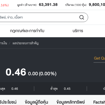
63,391.38
9,800,1
0.16%)
มูลค่า (ล้านบาท)
ปริมาณ ('000 หุ้น)
กฎเกณฑ์และการกำกับ
บริการ
ารเงิน
ผลประกอบการสำคัญ
0.46
0.00
(0.00%)
0.46
0.45
ูงสุด
ต่ำสุด
ป
ธิประโยชน์
ข้อมูลผู้ถือหุ้น
ข้อมูลหลักทรัพย์
Facts