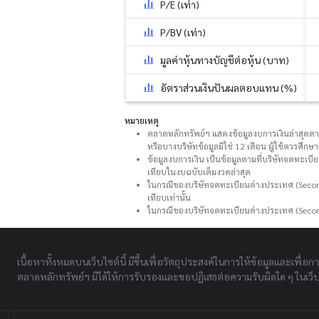
P/E (เท่า)
P/BV (เท่า)
มูลค่าหุ้นทางบัญชีต่อหุ้น (บาท)
อัตราส่วนเงินปันผลตอบแทน (%)
หมายเหตุ
ตลาดหลักทรัพย์ฯ แสดงข้อมูลงบการเงินล่าสุดตามที
หรือบางบริษัทข้อมูลมิใช่ 12 เดือน ผู้ใช้ควรศึ
ข้อมูลงบการเงิน เป็นข้อมูลตามที่บริษัทจดทะเบี
เทียบในงบฉบับเต็มงวดล่าสุด
ในกรณีของบริษัทจดทะเบียนต่างประเทศ (Second
เทียบเท่านั้น
ในกรณีของบริษัทจดทะเบียนต่างประเทศ (Secon
เนื้อหาทั้งหมดบนเว็บไซต์นี้ มีขึ้นเพื่อวัตถุประสงค์ในการให้ข้อมูลและเพื่อก
ตลาดหลักทรัพย์ฯ มิได้ให้การรับรองและขอปฏิเสธต่อความรับผิดใด ๆ ในเว็บไ