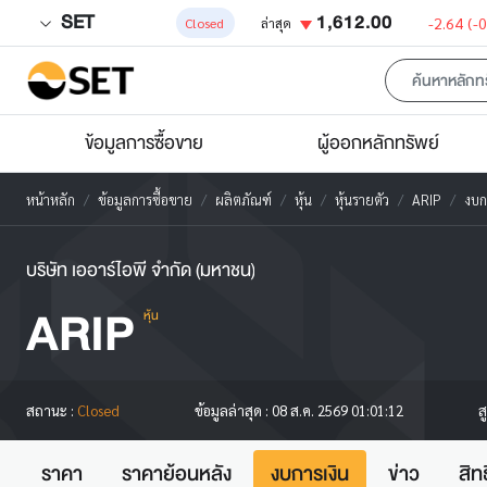
SET
1,612.00
-2.64
(-
Closed
ล่าสุด
ข้อมูลการซื้อขาย
ผู้ออกหลักทรัพย์
หน้าหลัก
ข้อมูลการซื้อขาย
ผลิตภัณฑ์
หุ้น
หุ้นรายตัว
ARIP
งบก
บริษัท เออาร์ไอพี จำกัด (มหาชน)
ARIP
หุ้น
ส
สถานะ :
Closed
ข้อมูลล่าสุด :
08 ส.ค. 2569 01:01:12
ราคา
ราคาย้อนหลัง
งบการเงิน
ข่าว
สิท