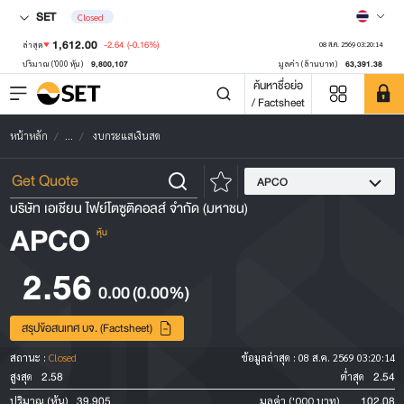
SET
Closed
1,612.00
-2.64
(-0.16%)
ล่าสุด
08 ส.ค. 2569 03:20:14
9,800,107
63,391.38
ปริมาณ ('000 หุ้น)
มูลค่า (ล้านบาท)
ค้นหาชื่อย่อ
/ Factsheet
หน้าหลัก
...
งบกระแสเงินสด
APCO
บริษัท เอเชียน ไฟย์โตซูติคอลส์ จำกัด (มหาชน)
APCO
หุ้น
2.56
0.00
(0.00%)
สรุปข้อสนเทศ บจ. (Factsheet)
สถานะ :
Closed
ข้อมูลล่าสุด :
08 ส.ค. 2569 03:20:14
2.58
2.54
สูงสุด
ต่ำสุด
39,905
102.08
ปริมาณ (หุ้น)
มูลค่า ('000 บาท)