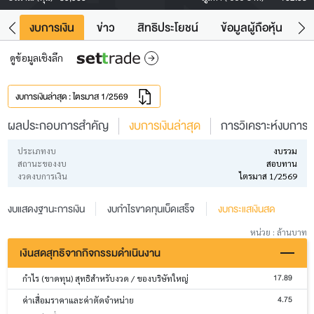
ัง
งบการเงิน
ข่าว
สิทธิประโยชน์
ข้อมูลผู้ถือหุ้น
ข
ดูข้อมูลเชิงลึก
งบการเงินล่าสุด : ไตรมาส 1/2569
ผลประกอบการสำคัญ
งบการเงินล่าสุด
การวิเคราะห์งบการเง
ประเภทงบ
งบรวม
สถานะของงบ
สอบทาน
งวดงบการเงิน
ไตรมาส 1/2569
งบแสดงฐานะการเงิน
งบกำไรขาดทุนเบ็ดเสร็จ
งบกระแสเงินสด
หน่วย : ล้านบาท
เงินสดสุทธิจากกิจกรรมดำเนินงาน
17.89
กำไร (ขาดทุน) สุทธิสำหรับงวด / ของบริษัทใหญ่
4.75
ค่าเสื่อมราคาและค่าตัดจำหน่าย