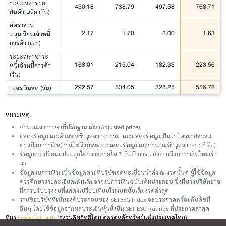
ระยะเวลาขาย
450.18
738.79
497.58
768.71
สินค้าเฉลี่ย (วัน)
อัตราส่วน
2.17
1.70
2.00
1.63
หมุนเวียนเจ้าหนี้
การค้า (เท่า)
ระยะเวลาชำระ
168.01
215.04
182.33
223.56
หนี้เจ้าหนี้การค้า
(วัน)
292.57
534.05
328.25
556.78
วงจรเงินสด (วัน)
หมายเหตุ
คำนวณจากราคาที่ปรับฐานแล้ว (Adjusted price)
แสดงข้อมูลและคำนวณข้อมูลจากงบรวม และแสดงข้อมูลเป็นงบไตรมาสสะสม
ตามปีงบการเงิน(กรณีไม่มีงบรวม จะแสดงข้อมูลและคำนวณข้อมูลจากงบบริษัท)
ข้อมูลจะเปลี่ยนแปลงทุกไตรมาสภายใน 7 วันทำการ หลังจากมีงบการเงินใหม่เข้า
มา
ข้อมูลงบการเงิน เป็นข้อมูลตามที่บริษัทจดทะเบียนนำส่ง ณ งวดนั้นๆ ผู้ใช้ข้อมูล
ควรศึกษารายละเอียดเพิ่มเติมจากงบการเงินฉบับเต็มประกอบ ซึ่งมีบางบริษัทอาจ
มีการปรับปรุงงบที่แสดงเปรียบเทียบในงบฉบับเต็มงวดล่าสุด
รายชื่อบริษัทที่เป็นองค์ประกอบของ SETESG Index จะประกาศพร้อมกับดัชนี
อื่นๆ โดยใช้ข้อมูลจากผลประเมินหุ้นยั่งยืน SET ESG Ratings ที่ประกาศล่าสุด
ที่มา :
www.set.or.th
(สงวนลิขสิทธิ์โดย ตลาดหลักทรัพย์แห่งประเทศไทย)