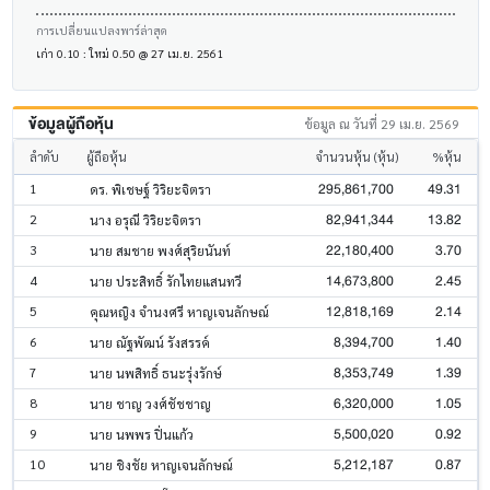
การเปลี่ยนแปลงพาร์ล่าสุด
เก่า 0.10 : ใหม่ 0.50 @ 27 เม.ย. 2561
ข้อมูลผู้ถือหุ้น
ข้อมูล ณ วันที่ 29 เม.ย. 2569
ลำดับ
ผู้ถือหุ้น
จำนวนหุ้น (หุ้น)
%หุ้น
295,861,700
49.31
1
ดร. พิเชษฐ์ วิริยะจิตรา
82,941,344
13.82
2
นาง อรุณี วิริยะจิตรา
22,180,400
3.70
3
นาย สมชาย พงศ์สุริยนันท์
14,673,800
2.45
4
นาย ประสิทธิ์ รักไทยแสนทวี
12,818,169
2.14
5
คุณหญิง จำนงศรี หาญเจนลักษณ์
8,394,700
1.40
6
นาย ณัฐพัฒน์ รังสรรค์
8,353,749
1.39
7
นาย นพสิทธิ์ ธนะรุ่งรักษ์
6,320,000
1.05
8
นาย ชาญ วงศ์ชัชชาญ
5,500,020
0.92
9
นาย นพพร ปิ่นแก้ว
5,212,187
0.87
10
นาย ชิงชัย หาญเจนลักษณ์