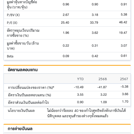
มูลค่าหุ้นทางบัญชีต่อ
0.96
0.90
0.91
หุ้น (บาท/หุ้น)
5.38
2.67
3.18
P/BV (X)
46.42
25.40
33.79
P/E (X)
อัตราหมุนเวียนปริมาณ
1.96
3.62
19.47
การซื้อขาย (%)
มูลค่าซื้อขาย/วัน (ล้าน
0.22
0.31
3.07
บาท)
0.61
0.09
0.42
Beta
อัตราผลตอบแทน
YTD
2568
2567
-5.38
-10.49
-41.87
การเปลี่ยนแปลงของราคา (%)*
3.66
3.55
3.22
อัตราเงินปันผลตอบแทน (%)
1.70
0.90
1.09
อัตราส่วนเงินปันผลต่อกำไร
นโยบายเงินปันผล
ไม่น้อยกว่าร้อยละ 40 ของกำไรสุทธิหลังหักภาษีเงินได้
นิติบุคคล และทุนสำรองต่างๆทั้งหมดแล้ว
การจ่ายปันผล