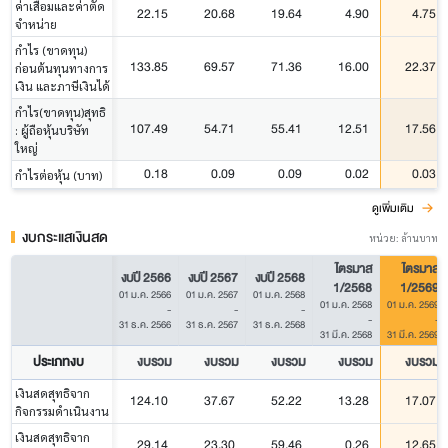
ค่าเสื่อมและค่าตัด
22.15
20.68
19.64
4.90
4.75
จำหน่าย
กำไร (ขาดทุน)
133.85
69.57
71.36
16.00
22.37
ก่อนต้นทุนทางการ
เงิน และภาษีเงินได้
กำไร(ขาดทุน)สุทธิ
107.49
54.71
55.41
12.51
17.56
: ผู้ถือหุ้นบริษัท
ใหญ่
0.18
0.09
0.09
0.02
0.03
กำไรต่อหุ้น (บาท)
ดูเพิ่มเติม
งบกระแสเงินสด
หน่วย: ล้านบาท
ไตรมาส
ไตรมาส
งบปี 2566
งบปี 2567
งบปี 2568
1/2568
1/2569
01 ม.ค. 2566
01 ม.ค. 2567
01 ม.ค. 2568
01 ม.ค. 2568
01 ม.ค. 2569
-
-
-
-
-
31 ธ.ค. 2566
31 ธ.ค. 2567
31 ธ.ค. 2568
31 มี.ค. 2568
31 มี.ค. 2569
ประเภทงบ
งบรวม
งบรวม
งบรวม
งบรวม
งบรวม
เงินสดสุทธิจาก
124.10
37.67
52.22
13.28
17.07
กิจกรรมดำเนินงาน
เงินสดสุทธิจาก
29.14
23.30
59.46
0.26
12.65