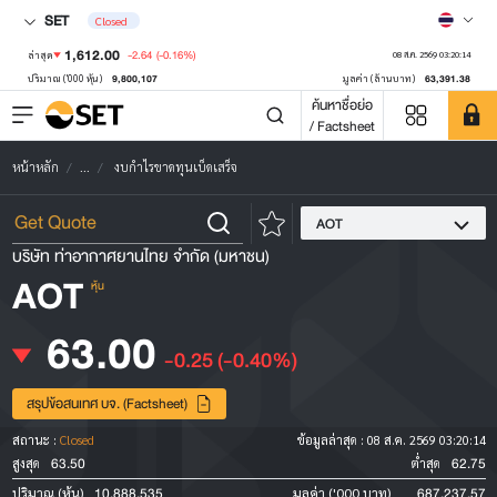
SET
Closed
1,612.00
-2.64
(-0.16%)
ล่าสุด
08 ส.ค. 2569 03:20:14
9,800,107
63,391.38
ปริมาณ ('000 หุ้น)
มูลค่า (ล้านบาท)
ค้นหาชื่อย่อ
/ Factsheet
หน้าหลัก
...
งบกำไรขาดทุนเบ็ดเสร็จ
AOT
บริษัท ท่าอากาศยานไทย จำกัด (มหาชน)
AOT
หุ้น
63.00
-0.25
(-0.40%)
สรุปข้อสนเทศ บจ. (Factsheet)
สถานะ :
Closed
ข้อมูลล่าสุด :
08 ส.ค. 2569 03:20:14
63.50
62.75
สูงสุด
ต่ำสุด
10,888,535
687,237.57
ปริมาณ (หุ้น)
มูลค่า ('000 บาท)