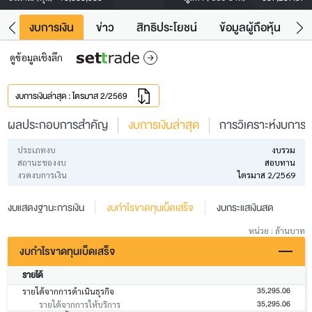
ัง
งบการเงิน
ข่าว
สิทธิประโยชน์
ข้อมูลผู้ถือหุ้น
ข
ดูข้อมูลเชิงลึก
งบการเงินล่าสุด : ไตรมาส 2/2569
ผลประกอบการสำคัญ
งบการเงินล่าสุด
การวิเคราะห์งบการเง
ประเภทงบ
งบรวม
สถานะของงบ
สอบทาน
งวดงบการเงิน
ไตรมาส 2/2569
งบแสดงฐานะการเงิน
งบกำไรขาดทุนเบ็ดเสร็จ
งบกระแสเงินสด
หน่วย : ล้านบาท
งบกำไรขาดทุนเบ็ดเสร็จ
รายได้
35,295.06
รายได้จากการดำเนินธุรกิจ
35,295.06
รายได้จากการให้บริการ