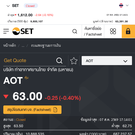
SET
Closed
1,612.00
-2.64
(-0.16%)
ล่าสุด
07 ส.ค. 2569 17:14:01
9,800,107
63,391.38
ปริมาณ ('000 หุ้น)
มูลค่า (ล้านบาท)
ค้นหาชื่อย่อ
/ Factsheet
หน้าหลัก
...
งบแสดงฐานะการเงิน
AOT
บริษัท ท่าอากาศยานไทย จำกัด (มหาชน)
AOT
หุ้น
63.00
-0.25
(-0.40%)
สรุปข้อสนเทศ บจ. (Factsheet)
สถานะ :
Closed
ข้อมูลล่าสุด :
07 ส.ค. 2569 17:14:01
63.50
62.75
สูงสุด
ต่ำสุด
10,888,535
687,237.57
ปริมาณ (หุ้น)
มูลค่า ('000 บาท)