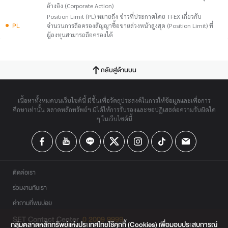
อ้างอิง (Corporate Action)
Position Limit (PL) หมายถึง ข่าวที่ประกาศโดย TFEX เกี่ยวกับ
PL
จำนวนการถือครองสัญญาซื้อขายล่วงหน้าสูงสุด (Position Limit) ที่
ผู้ลงทุนสามารถถือครองได้
กลับสู่ด้านบน
เนื้อหาทั้งหมดบนเว็บไซต์นี้ มีขึ้นเพื่อวัตถุประสงค์ในการให้ข้อมูลและเพื่อการ
ศึกษาเท่านั้น ตลาดหลักทรัพย์ฯ มิได้ให้การรับรองและขอปฏิเสธต่อความรับผิดใด
ๆ ในเว็บไซต์นี้
ติดต่อเรา
ร่วมงานกับเรา
คำถามที่พบบ่อย
SET Contact Center
0 2009 9999
กลุ่มตลาดหลักทรัพย์แห่งประเทศไทยใช้คุกกี้ (Cookies) เพื่อมอบประสบการณ์