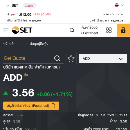
SET
Closed
1,612.00
-2.64
(-0.16%)
ล่าสุด
08 ส.ค. 2569 03:20:14
9,800,107
63,391.38
ปริมาณ ('000 หุ้น)
มูลค่า (ล้านบาท)
ค้นหาชื่อย่อ
/ Factsheet
หน้าหลัก
...
ข้อมูลผู้ถือหุ้น
ADD
บริษัท แอดเทค ฮับ จำกัด (มหาชน)
ADD
หุ้น
3.56
+0.06
(+1.71%)
สรุปข้อสนเทศ บจ. (Factsheet)
สถานะ :
Closed
ข้อมูลล่าสุด :
08 ส.ค. 2569 03:20:14
3.58
3.50
สูงสุด
ต่ำสุด
56,000
197.59
ปริมาณ (หุ้น)
มูลค่า ('000 บาท)