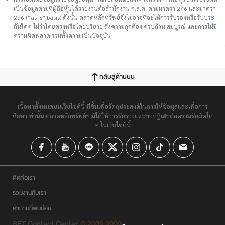
เป็นข้อมูลตามที่ผู้ถือหุ้นได้รายงานต่อสำนักงาน ก.ล.ต. ตามมาตรา 246 และมาตรา
256 (“as is” basis) ดังนั้น ตลาดหลักทรัพย์จึงไม่อาจที่จะให้การรับรองหรือรับประ
กันใดๆ ไม่ว่าโดยตรงหรือโดยปริยาย ถึงความถูกต้อง ครบถ้วน สมบูรณ์ และการไม่มี
ความผิดพลาด รวมทั้งความเป็นปัจจุบัน
กลับสู่ด้านบน
เนื้อหาทั้งหมดบนเว็บไซต์นี้ มีขึ้นเพื่อวัตถุประสงค์ในการให้ข้อมูลและเพื่อการ
ศึกษาเท่านั้น ตลาดหลักทรัพย์ฯ มิได้ให้การรับรองและขอปฏิเสธต่อความรับผิดใด
ๆ ในเว็บไซต์นี้
ติดต่อเรา
ร่วมงานกับเรา
คำถามที่พบบ่อย
SET Contact Center
0 2009 9999