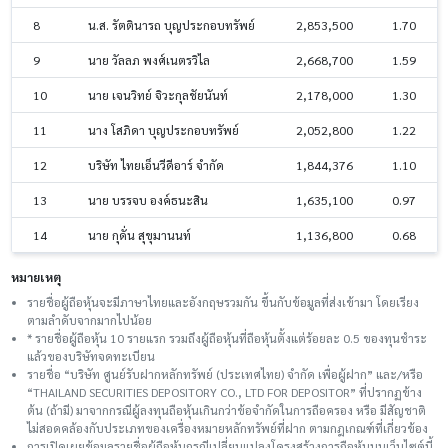
8
น.ส. รัตตินารถ บุญประกอบทรัพย์
2,853,500
1.70
9
นาย วัลลภ พงศ์เนตรวิไล
2,668,700
1.59
10
นาย เจนวิทย์ จิวะกุลชัยนันท์
2,178,000
1.30
11
นาง โสภิดา บุญประกอบทรัพย์
2,052,800
1.22
12
บริษัท ไทยเอ็นวีดีอาร์ จำกัด
1,844,376
1.10
13
นาย บรรจบ องค์ธนะสิน
1,635,100
0.97
14
นาย กุดั่น สุขุมานนท์
1,136,800
0.68
หมายเหตุ
รายชื่อผู้ถือหุ้นจะมีภาษาไทยและอังกฤษรวมกัน ขึ้นกับข้อมูลที่ส่งเข้ามา โดยเรียง
ตามลำดับจากมากไปน้อย
* รายชื่อผู้ถือหุ้น 10 รายแรก รวมถึงผู้ถือหุ้นที่ถือหุ้นตั้งแต่ร้อยละ 0.5 ของทุนชําระ
แล้วของบริษัทจดทะเบียน
รายชื่อ “บริษัท ศูนย์รับฝากหลักทรัพย์ (ประเทศไทย) จำกัด เพื่อผู้ฝาก” และ/หรือ
“THAILAND SECURITIES DEPOSITORY CO., LTD FOR DEPOSITOR” ที่ปรากฏข้าง
ต้น (ถ้ามี) มาจากกรณีผู้ลงทุนถือหุ้นเกินกว่าข้อจำกัดในการถือครอง หรือ มีสัญชาติ
ไม่สอดคล้องกับประเภทของเครื่องหมายหลักทรัพย์ที่ฝาก ตามกฎเกณฑ์ที่เกี่ยวข้อง
การเปิดเผยข้อมูลรายชื่อผู้ถือหุ้นกรณีเปลี่ยนแปลงโครงสร้างการถือหุ้นบนเว็บไซต์นี้