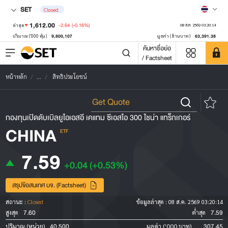
SET
Closed
1,612.00
-2.64
(-0.16%)
ล่าสุด
08 ส.ค. 2569 03:20:14
9,800,107
63,391.38
ปริมาณ ('000 หุ้น)
มูลค่า (ล้านบาท)
ค้นหาชื่อย่อ
/ Factsheet
หน้าหลัก
...
สิทธิประโยชน์
กองทุนเปิดดับเบิลยูไอเอสอี เคแทม ซีเอสไอ 300 ไชน่า แทร็กเกอร์
CHINA
ETF
7.59
+0.04
(+0.53%)
สรุปข้อสนเทศ บจ. (Factsheet)
สถานะ :
Closed
ข้อมูลล่าสุด :
08 ส.ค. 2569 03:20:14
7.60
7.59
สูงสุด
ต่ำสุด
40,500
307.45
ปริมาณ (หน่วย)
มูลค่า ('000 บาท)