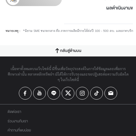
ผลดำเนินงานของ
หมายเหตุ :
*นิยาม SME ขนาดกลาง คือ ภาคการผลิตมีรายได้ต่อปี 100 - 500 ลบ. และภาคบริการม
กลับสู่ด้านบน
เนื้อหาทั้งหมดบนเว็บไซต์นี้ มีขึ้นเพื่อวัตถุประสงค์ในการให้ข้อมูลและเพื่อการ
ศึกษาเท่านั้น ตลาดหลักทรัพย์ฯ มิได้ให้การรับรองและขอปฏิเสธต่อความรับผิดใด
ๆ ในเว็บไซต์นี้
ติดต่อเรา
ร่วมงานกับเรา
คำถามที่พบบ่อย