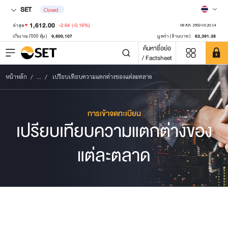
SET
Closed
1,612.00
-2.64
(-0.16%)
ล่าสุด
08 ส.ค. 2569 03:20:14
9,800,107
63,391.38
ปริมาณ ('000 หุ้น)
มูลค่า (ล้านบาท)
ค้นหาชื่อย่อ
/ Factsheet
หน้าหลัก
...
เปรียบเทียบความแตกต่างของแต่ละตลาด
การเข้าจดทะเบียน
เปรียบเทียบความแตกต่างของ
แต่ละตลาด