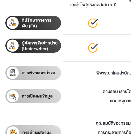
แล
และกำไรสุทธิงวดสะสม > 0
พิจารณาโดยสำนักงา
ตามรอบ (รายไต
ตามเหตุการณ
คุณสมบัติของกรรมการ
การกระจายการถือหุ้