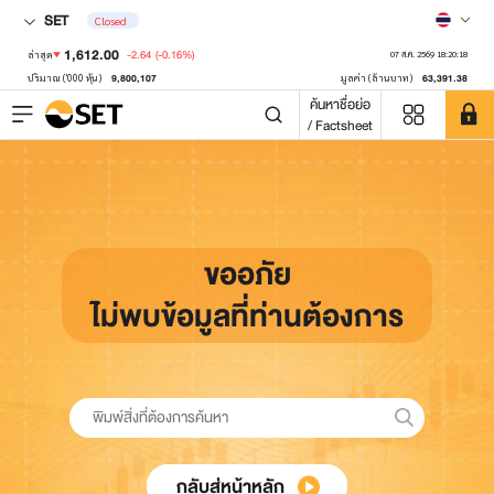
SET
Closed
1,612.00
-2.64
(-0.16%)
ล่าสุด
07 ส.ค. 2569 18:20:18
9,800,107
63,391.38
ปริมาณ ('000 หุ้น)
มูลค่า (ล้านบาท)
ค้นหาชื่อย่อ
/ Factsheet
ขออภัย
ไม่พบข้อมูลที่ท่านต้องการ
กลับสู่หน้าหลัก