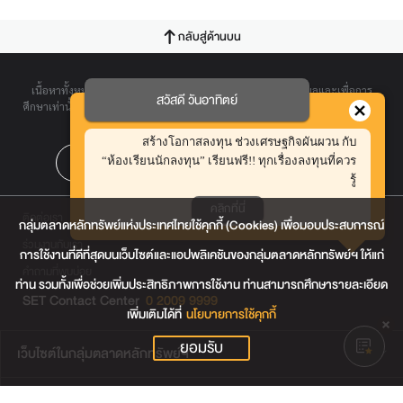
กลับสู่ด้านบน
เนื้อหาทั้งหมดบนเว็บไซต์นี้ มีขึ้นเพื่อวัตถุประสงค์ในการให้ข้อมูลและเพื่อการ
สวัสดี วันอาทิตย์
ศึกษาเท่านั้น ตลาดหลักทรัพย์ฯ มิได้ให้การรับรองและขอปฏิเสธต่อความรับผิดใด
ๆ ในเว็บไซต์นี้
สร้างโอกาสลงทุน ช่วงเศรษฐกิจผันผวน กับ
“ห้องเรียนนักลงทุน” เรียนฟรี!! ทุกเรื่องลงทุนที่ควร
รู้
คลิกที่นี่
ติดต่อเรา
กลุ่มตลาดหลักทรัพย์แห่งประเทศไทยใช้คุกกี้ (Cookies) เพื่อมอบประสบการณ์
ร่วมงานกับเรา
การใช้งานที่ดีที่สุดบนเว็บไซต์และแอปพลิเคชันของกลุ่มตลาดหลักทรัพย์ฯ ให้แก่
คำถามที่พบบ่อย
ท่าน รวมทั้งเพื่อช่วยเพิ่มประสิทธิภาพการใช้งาน ท่านสามารถศึกษารายละเอียด
SET Contact Center
0 2009 9999
เพิ่มเติมได้ที่
นโยบายการใช้คุกกี้
ยอมรับ
เว็บไซต์ในกลุ่มตลาดหลักทรัพย์ฯ
เว็บไซต์น่าสนใจ