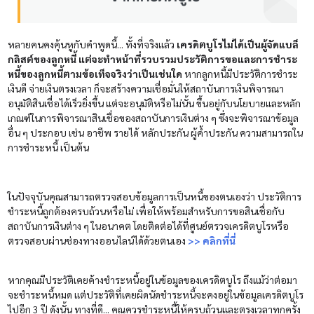
หลายคนคงคุ้นหูกับคำพูดนี้... ทั้งที่จริงแล้ว
เครดิตบูโรไม่ได้เป็นผู้จัดแบล็
กลิสต์ของลูกหนี้ แต่จะทำหน้าที่รวบรวมประวัติการขอและการชำระ
หนี้ของลูกหนี้ตามข้อเท็จจริงว่าเป็นเช่นใด
หากลูกหนี้มีประวัติการชำระ
เงินดี จ่ายเงินตรงเวลา ก็จะสร้างความเชื่อมั่นให้สถาบันการเงินพิจารณา
อนุมัติสินเชื่อได้เร็วยิ่งขึ้น แต่จะอนุมัติหรือไม่นั้น ขึ้นอยู่กับนโยบายและหลัก
เกณฑ์ในการพิจารณาสินเชื่อของสถาบันการเงินต่าง ๆ ซึ่งจะพิจารณาข้อมูล
อื่น ๆ ประกอบ เช่น อาชีพ รายได้ หลักประกัน ผู้ค้ำประกัน ความสามารถใน
การชำระหนี้ เป็นต้น
ในปัจจุบันคุณสามารถตรวจสอบข้อมูลการเป็นหนี้ของตนเองว่า ประวัติการ
ชำระหนี้ถูกต้องครบถ้วนหรือไม่ เพื่อให้พร้อมสำหรับการขอสินเชื่อกับ
สถาบันการเงินต่าง ๆ ในอนาคต โดยติดต่อได้ที่ศูนย์ตรวจเครดิตบูโรหรือ
ตรวจสอบผ่านช่องทางออนไลน์ได้ด้วยตนเอง
>> คลิกที่นี่
หากคุณมีประวัติเคยค้างชำระหนี้อยู่ในข้อมูลของเครดิตบูโร ถึงแม้ว่าต่อมา
จะชำระหนี้หมด แต่ประวัติที่เคยผิดนัดชำระหนี้จะคงอยู่ในข้อมูลเครดิตบูโร
ไปอีก 3 ปี ดังนั้น ทางที่ดี... คุณควรชำระหนี้ให้ครบถ้วนและตรงเวลาทุกครั้ง