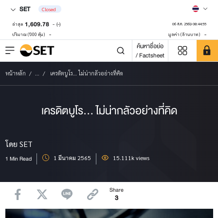
SET
Closed
1,609.78
-
(-)
ล่าสุด
06 ส.ค. 2569 08:44:55
-
-
ปริมาณ ('000 หุ้น)
มูลค่า (ล้านบาท)
ค้นหาชื่อย่อ
/ Factsheet
หน้าหลัก
...
เครดิตบูโร… ไม่น่ากลัวอย่างที่คิด
เครดิตบูโร… ไม่น่ากลัวอย่างที่คิด
โดย SET
1 มีนาคม 2565
15.111k views
1 Min Read
Share
3