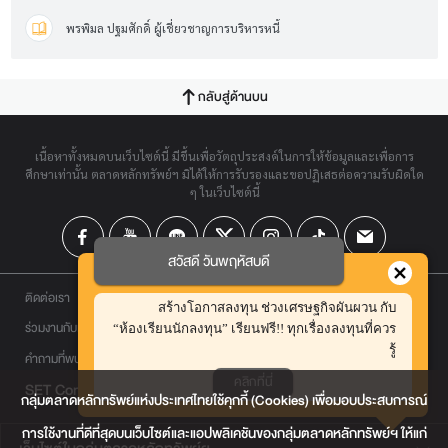
พรพิมล ปฐมศักดิ์ ผู้เชี่ยวชาญการบริหารหนี้
กลับสู่ด้านบน
เนื้อหาทั้งหมดบนเว็บไซต์นี้ มีขึ้นเพื่อวัตถุประสงค์ในการให้ข้อมูลและเพื่อการ
ศึกษาเท่านั้น ตลาดหลักทรัพย์ฯ มิได้ให้การรับรองและขอปฏิเสธต่อความรับผิดใด
ๆ ในเว็บไซต์นี้
สวัสดี วันพฤหัสบดี
ติดต่อเรา
สร้างโอกาสลงทุน ช่วงเศรษฐกิจผันผวน กับ
ร่วมงานกับเรา
“ห้องเรียนนักลงทุน” เรียนฟรี!! ทุกเรื่องลงทุนที่ควร
รู้
คำถามที่พบบ่อย
คลิกที่นี่
SET Contact Center
0 2009 9999
กลุ่มตลาดหลักทรัพย์แห่งประเทศไทยใช้คุกกี้ (Cookies) เพื่อมอบประสบการณ์
การใช้งานที่ดีที่สุดบนเว็บไซต์และแอปพลิเคชันของกลุ่มตลาดหลักทรัพย์ฯ ให้แก่