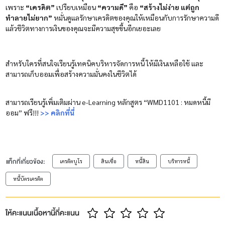
เพราะ
“เครดิต”
เปรียบเหมือน
“ความดี”
คือ
“สร้างไม่ง่าย แต่ถูก
ทำลายไม่ยาก”
หมั่นดูแลรักษาเครดิตของคุณให้เหมือนกับการรักษาความดี
แล้วชีวิตทางการเงินของคุณจะมีความสุขขึ้นอีกเยอะเลย
สำหรับใครที่สนใจเรียนรู้เทคนิคบริหารจัดการหนี้ ให้มีเงินเหลือใช้ และ
สามารถเก็บออมเพื่อสร้างความมั่นคงในชีวิตได้
สามารถเรียนรู้เพิ่มเติมผ่าน e-Learning หลักสูตร “WMD1101 : หมดหนี้มี
ออม” ฟรี!!!
>> คลิกที่นี่
แท็กที่เกี่ยวข้อง:
เครดิตบูโร
สินเชื่อ
หนี้สิน
บริหารหนี้
หนี้บัตรเครดิต
ให้คะแนนเนื้อหานี้กี่คะแนน