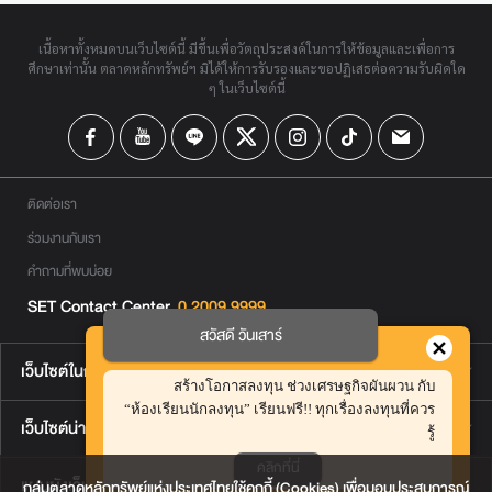
เนื้อหาทั้งหมดบนเว็บไซต์นี้ มีขึ้นเพื่อวัตถุประสงค์ในการให้ข้อมูลและเพื่อการ
ศึกษาเท่านั้น ตลาดหลักทรัพย์ฯ มิได้ให้การรับรองและขอปฏิเสธต่อความรับผิดใด
ๆ ในเว็บไซต์นี้
ติดต่อเรา
ร่วมงานกับเรา
คำถามที่พบบ่อย
SET Contact Center
0 2009 9999
สวัสดี วันเสาร์
เว็บไซต์ในกลุ่มตลาดหลักทรัพย์ฯ
สร้างโอกาสลงทุน ช่วงเศรษฐกิจผันผวน กับ
“ห้องเรียนนักลงทุน” เรียนฟรี!! ทุกเรื่องลงทุนที่ควร
เว็บไซต์น่าสนใจ
รู้
คลิกที่นี่
แผนผังเว็บไซต์
กลุ่มตลาดหลักทรัพย์แห่งประเทศไทยใช้คุกกี้ (Cookies) เพื่อมอบประสบการณ์