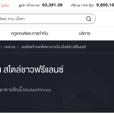
63,391.38
9,800,1
0.16%)
มูลค่า (ล้านบาท)
ปริมาณ ('000 หุ้น)
กฎเกณฑ์และการกำกับ
บริการ
บทความ
เทคนิคสร้างเครดิตทางการเงิน สไตล์ชาวฟรีแลนซ์
น สไตล์ชาวฟรีแลนซ์
จมาดามฟินนี่ MadamFinney