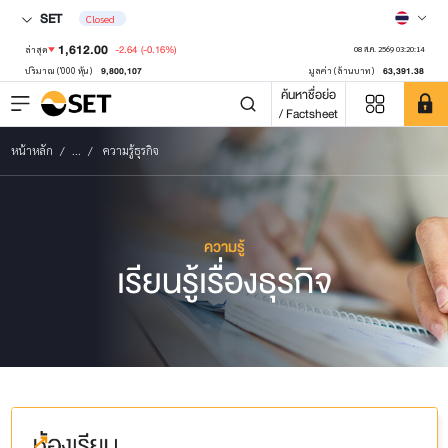
SET
Closed
1,612.00
-2.64
(-0.16%)
ล่าสุด
08 ส.ค. 2569 03:20:14
9,800,107
63,391.38
ปริมาณ ('000 หุ้น)
มูลค่า (ล้านบาท)
ค้นหาชื่อย่อ
/ Factsheet
หน้าหลัก
...
ความรู้ธุรกิจ
ความรู้
เรียนรู้เรื่องธุรกิจ