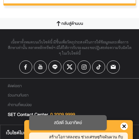
กลับสู่ด้านบน
เนื้อหาทั้งหมดบนเว็บไซต์นี้ มีขึ้นเพื่อวัตถุประสงค์ในการให้ข้อมูลและเพื่อการ
ศึกษาเท่านั้น ตลาดหลักทรัพย์ฯ มิได้ให้การรับรองและขอปฏิเสธต่อความรับผิดใด
ๆ ในเว็บไซต์นี้
ติดต่อเรา
ร่วมงานกับเรา
คำถามที่พบบ่อย
SET Contact Center
0 2009 9999
สวัสดี วันอาทิตย์
เว็บไซต์ในกลุ่มตลาดหลักทรัพย์ฯ
สร้างโอกาสลงทุน ช่วงเศรษฐกิจผันผวน กับ