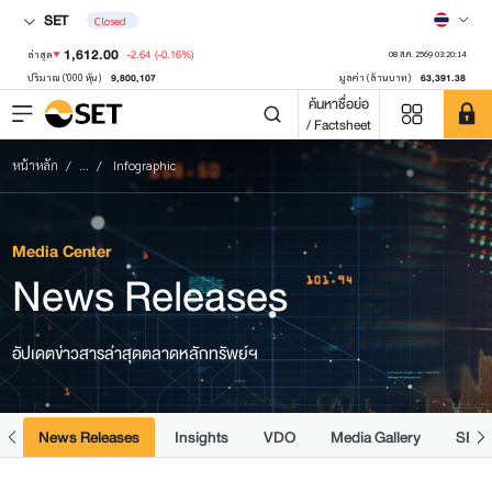
SET
Closed
1,612.00
-2.64
(-0.16%)
ล่าสุด
08 ส.ค. 2569 03:20:14
9,800,107
63,391.38
ปริมาณ ('000 หุ้น)
มูลค่า (ล้านบาท)
ค้นหาชื่อย่อ
/ Factsheet
หน้าหลัก
...
Infographic
Media Center
News Releases
อัปเดตข่าวสารล่าสุดตลาดหลักทรัพย์ฯ
e
News Releases
Insights
VDO
Media Gallery
SET 