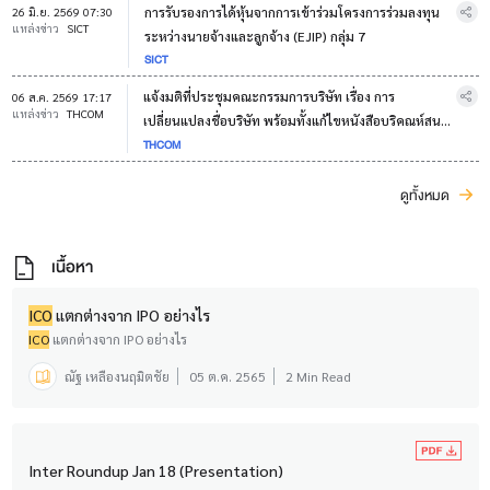
การรับรองการได้หุ้นจากการเข้าร่วมโครงการร่วมลงทุน
26 มิ.ย. 2569 07:30
แหล่งข่าว
SICT
ระหว่างนายจ้างและลูกจ้าง (EJIP) กลุ่ม 7
SICT
แจ้งมติที่ประชุมคณะกรรมการบริษัท เรื่อง การ
06 ส.ค. 2569 17:17
แหล่งข่าว
THCOM
เปลี่ยนแปลงชื่อบริษัท พร้อมทั้งแก้ไขหนังสือบริคณห์สนธิ
THCOM
และข้อบังคับของบริษัท และกำหนดวันประชุมวิสามัญผู้
ถือหุ้น ครั้งที่ 1/2569
ดูทั้งหมด
เนื้อหา
ICO
แตกต่างจาก IPO อย่างไร
ICO
แตกต่างจาก IPO อย่างไร
ณัฐ เหลืองนฤมิตชัย
05 ต.ค. 2565
2 Min Read
Inter Roundup Jan 18 (Presentation)