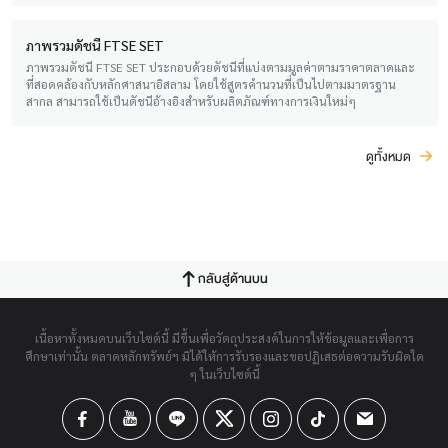
ภาพรวมดัชนี FTSE SET
ภาพรวมดัชนี FTSE SET ประกอบด้วยดัชนีที่แบ่งตามมูลค่าตามราคาตลาดและ
ที่สอดคล้องกับหลักศาสนาอิสลาม โดยใช้สูตรคำนวนที่เป็นไปตามมาตรฐาน
สากล สามารถใช้เป็นดัชนีอ้างอิงสำหรับผลิตภัณฑ์ทางการเงินใหม่ๆ
ดูทั้งหมด
กลับสู่ด้านบน
เนื้อหาทั้งหมดบนเว็บไซต์นี้ มีขึ้นเพื่อวัตถุประสงค์ในการให้ข้อมูลและเพื่อการ
ศึกษาเท่านั้น ตลาดหลักทรัพย์ฯ มิได้ให้การรับรองและขอปฏิเสธต่อความรับผิดใด
ๆ ในเว็บไซต์นี้